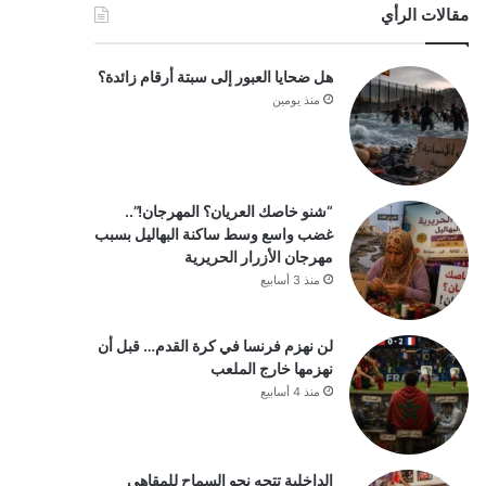
مقالات الرأي
هل ضحايا العبور إلى سبتة أرقام زائدة؟
منذ يومين
“شنو خاصك العريان؟ المهرجان!”..
غضب واسع وسط ساكنة البهاليل بسبب
مهرجان الأزرار الحريرية
منذ 3 أسابيع
لن نهزم فرنسا في كرة القدم… قبل أن
نهزمها خارج الملعب
منذ 4 أسابيع
الداخلية تتجه نحو السماح للمقاهي