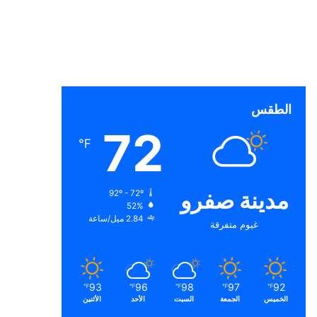
الطقس
72
℉
مدينة صفرو
92º - 72º
52%
2.84 ميل/ساعة
غيوم متفرقة
93
96
98
97
92
℉
℉
℉
℉
℉
الخميس
الجمعة
السبت
الأحد
الأثنين