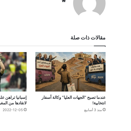
موقع
الويب
مقالات ذات صلة
عندما تصبح “الجهات العليا” وكالة أسفار
إسبانيا تراهن ع
انتخابية!
لانقادها من المغ
منذ 3 أسابيع
2022-12-05