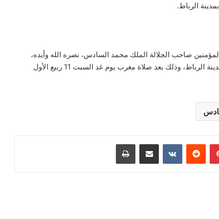
دينة الرباط.
المؤمنين صاحب الجلالة الملك محمد السادس، نصره الله وأيده،
سيترأس إحياء ليلة المولد النبوي الشريف بمسجد حسان بمدينة الرباط، وذلك بعد صلاة مغرب يوم غد السبت 11 ربيع الأول
سادس
بينتيريست
مشاركة عبر البريد
طباعة