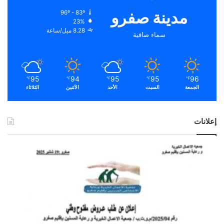
مدينة صفرو
96º - 83º
23%
8.28 ميل/ساعة
سماء صافية
95
94
95
95
96
℉
℉
℉
℉
℉
الجمعة
السبت
الأحد
الأثنين
الثلاثاء
إعلانات