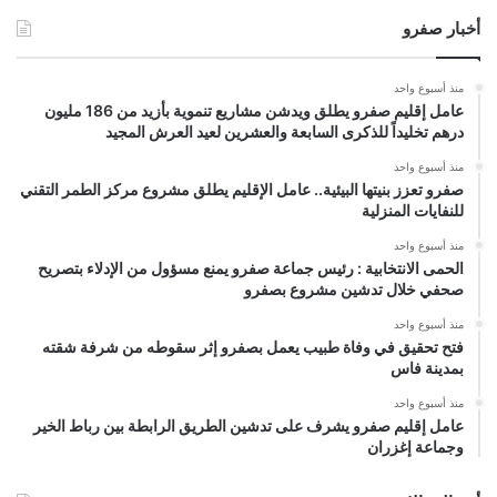
أخبار صفرو
منذ أسبوع واحد
عامل إقليم صفرو يطلق ويدشن مشاريع تنموية بأزيد من 186 مليون
درهم تخليداً للذكرى السابعة والعشرين لعيد العرش المجيد
منذ أسبوع واحد
صفرو تعزز بنيتها البيئية.. عامل الإقليم يطلق مشروع مركز الطمر التقني
للنفايات المنزلية
منذ أسبوع واحد
الحمى الانتخابية : رئيس جماعة صفرو يمنع مسؤول من الإدلاء بتصريح
صحفي خلال تدشين مشروع بصفرو
منذ أسبوع واحد
فتح تحقيق في وفاة طبيب يعمل بصفرو إثر سقوطه من شرفة شقته
بمدينة فاس
منذ أسبوع واحد
عامل إقليم صفرو يشرف على تدشين الطريق الرابطة بين رباط الخير
وجماعة إغزران