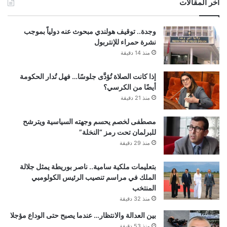
أخر المقالات
وجدة.. توقيف هولندي مبحوث عنه دولياً بموجب
نشرة حمراء للإنتربول
منذ 14 دقيقة
إذا كانت الصلاة تُؤدَّى جلوسًا… فهل تُدار الحكومة
أيضًا من الكرسي؟
منذ 21 دقيقة
مصطفى لخصم يحسم وجهته السياسية ويترشح
للبرلمان تحت رمز “النخلة”
منذ 29 دقيقة
بتعليمات ملكية سامية.. ناصر بوريطة يمثل جلالة
الملك في مراسم تنصيب الرئيس الكولومبي
المنتخب
منذ 32 دقيقة
بين العدالة والانتظار… عندما يصبح حتى الوداع مؤجلا
منذ 53 دقيقة