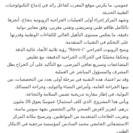
عمومي، ما يكرس موقع المغرب كفاعل رائد في إدماج التكنولوجيات
الطبية الحديثة.
وشهد المركز إجراء أولى العمليات الجراحية الروبوتية بنجاح، أنجزها
بالكامل طاقم طبي وتمريضي وتقني مغربي، وفق معايير دولية
دقيقة، ما يعكس مستوى التأهيل العالي للكفاءات الوطنية وقدرتها
على التحكم في التقنيات المتقدمة.
ويتيح الروبوت الجراحي “Revo-i” رؤية ثلاثية الأبعاد عالية الدقة
وتحكمًا محسّنًا في الحركات الجراحية الدقيقة، مع تقليص
المضاعفات وتسريع تعافي المرضى، مع التأكيد على أن الجراح يظل
المشرف والمسؤول المباشر عن العملية.
وقد تم اعتماد هذه التقنية في مرحلة أولى بعدد من التخصصات، من
بينها الجراحة العامة، وأمراض النساء والتوليد، وجراحة المسالك
البولية، في إطار مقاربة تدريجية تضمن السلامة والنجاعة.
ويأتي هذا المشروع، الذي كلف استثمارًا عموميًا يفوق 26 مليون
درهم، لتعزيز العرض الصحي عالي التخصص بجهة سوس ماسة،
وتقريب العلاجات المتقدمة من المواطنين، وترسيخ مكانة المركز
الاستشفائي الجامعي محمد السادس كمؤسسة مرجعية في الابتكار
الطبي.