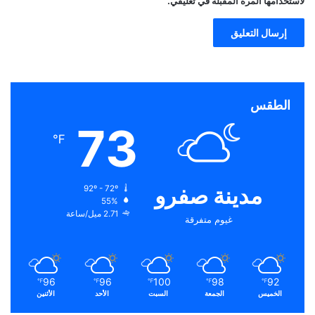
لاستخدامها المرة المقبلة في تعليقي.
الطقس
73
℉
مدينة صفرو
92º - 72º
55%
2.71 ميل/ساعة
غيوم متفرقة
96
96
100
98
92
℉
℉
℉
℉
℉
الخميس
الجمعة
السبت
الأحد
الأثنين