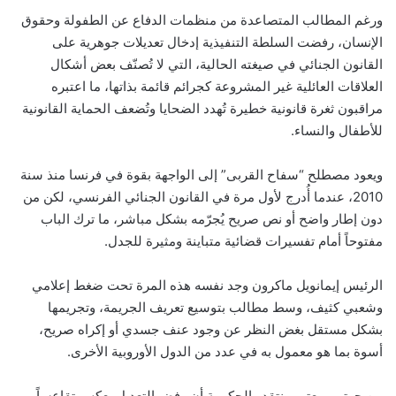
ورغم المطالب المتصاعدة من منظمات الدفاع عن الطفولة وحقوق
الإنسان، رفضت السلطة التنفيذية إدخال تعديلات جوهرية على
القانون الجنائي في صيغته الحالية، التي لا تُصنّف بعض أشكال
العلاقات العائلية غير المشروعة كجرائم قائمة بذاتها، ما اعتبره
مراقبون ثغرة قانونية خطيرة تُهدد الضحايا وتُضعف الحماية القانونية
للأطفال والنساء.
ويعود مصطلح “سفاح القربى” إلى الواجهة بقوة في فرنسا منذ سنة
2010، عندما أُدرج لأول مرة في القانون الجنائي الفرنسي، لكن من
دون إطار واضح أو نص صريح يُجرّمه بشكل مباشر، ما ترك الباب
مفتوحاً أمام تفسيرات قضائية متباينة ومثيرة للجدل.
الرئيس إيمانويل ماكرون وجد نفسه هذه المرة تحت ضغط إعلامي
وشعبي كثيف، وسط مطالب بتوسيع تعريف الجريمة، وتجريمها
بشكل مستقل بغض النظر عن وجود عنف جسدي أو إكراه صريح،
أسوة بما هو معمول به في عدد من الدول الأوروبية الأخرى.
من جهتهم، يعتبر منتقدو الحكومة أن رفض التعديل يعكس تقاعساً