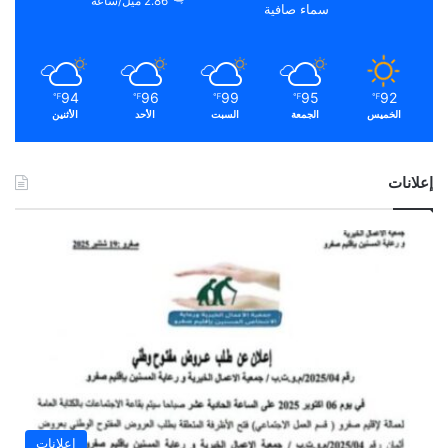
2.86 ميل/ساعة
سماء صافية
94
96
99
95
92
℉
℉
℉
℉
℉
الخميس
الجمعة
السبت
الأحد
الأثنين
إعلانات
إعلانات