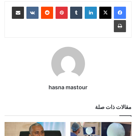
لينكدإن
بينتيريست
مشاركة عبر البريد
طباعة
hasna mastour
مقالات ذات صلة