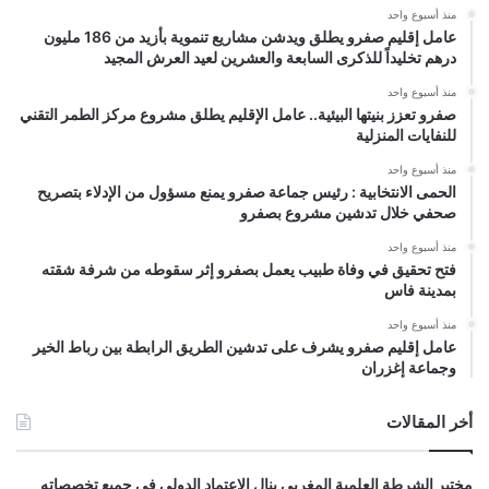
منذ أسبوع واحد
عامل إقليم صفرو يطلق ويدشن مشاريع تنموية بأزيد من 186 مليون
درهم تخليداً للذكرى السابعة والعشرين لعيد العرش المجيد
منذ أسبوع واحد
صفرو تعزز بنيتها البيئية.. عامل الإقليم يطلق مشروع مركز الطمر التقني
للنفايات المنزلية
منذ أسبوع واحد
الحمى الانتخابية : رئيس جماعة صفرو يمنع مسؤول من الإدلاء بتصريح
صحفي خلال تدشين مشروع بصفرو
منذ أسبوع واحد
فتح تحقيق في وفاة طبيب يعمل بصفرو إثر سقوطه من شرفة شقته
بمدينة فاس
منذ أسبوع واحد
عامل إقليم صفرو يشرف على تدشين الطريق الرابطة بين رباط الخير
وجماعة إغزران
أخر المقالات
مختبر الشرطة العلمية المغربي ينال الاعتماد الدولي في جميع تخصصاته