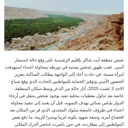
تعيش منطقة آيت شاكر بإقليم الرشيدية على وقع حالة استنفار
أمني، عقب ظهور شخص يشتبه في تورطه بمحاولة اعتداء استهدفت
امرأة مسنة، في حادث أعاد إلى الواجهة مطالب الساكنة بتعزيز
الحضور الأمني وتوفير الحماية للمواطنين.الحادث الذي وقع صباح
الاحد 3 غشت 2025، أثار حالة من الذعر وسط سكان المنطقة،
خاصة بعد تداول معطيات محلية تفيد بوجود شخص يتنقل في أرجاء
الدوار بلباس نسائي بهدف التمويه، قبل أن يعمد إلى تنفيذ محاولة
اعتداء في ظروف غامضة.سلوك المعتدي، الذي فر من المكان بعد
افتضاح أمره، وصفه شهود بكونه غريبا ومثيرا للريبة، ما دفع بعض
المواطنين إلى مطاردته، في حين باشرت عناصر الدرك الملكي