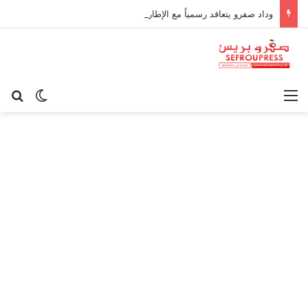
وداد صفرو يتعاقد رسمياً مع الإطار الوطني كريم أوغاني لقيادة العارضة التقنية
القائمة
بح
الوضع ا