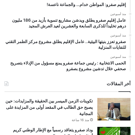
إقليم صفرو: المواطن خدام… والجماعة ناعسة!
منذ أسبوعين
عامل إقليم صفرو يطلق ويدشن مشاريع تنموية بأزيد من 186 مليون
درهم تخليداً للذكرى السابعة والعشرين لعيد العرش المجيد
منذ أسبوعين
صفرو تعزز بنيتها البيئية.. عامل الإقليم يطلق مشروع مركز الطمر التقني
للنفايات المنزلية
منذ أسبوعين
الحمى الانتخابية : رئيس جماعة صفرو يمنع مسؤول من الإدلاء بتصريح
صحفي خلال تدشين مشروع بصفرو
أخر المقالات
تكوينات الزمن الميسر بين الحقيقة والمزايدات: حين
يصبح حق الطالب في المقعد أولى من المزايدة على
المجانية
منذ 16 ساعة
وداد صفرو يتعاقد رسمياً مع الإطار الوطني كريم