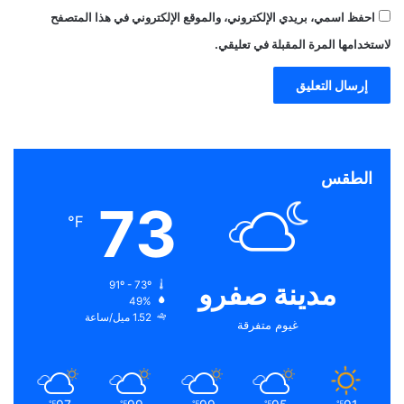
احفظ اسمي، بريدي الإلكتروني، والموقع الإلكتروني في هذا المتصفح
لاستخدامها المرة المقبلة في تعليقي.
الطقس
73
℉
مدينة صفرو
91º - 73º
49%
1.52 ميل/ساعة
غيوم متفرقة
℉
℉
℉
℉
℉