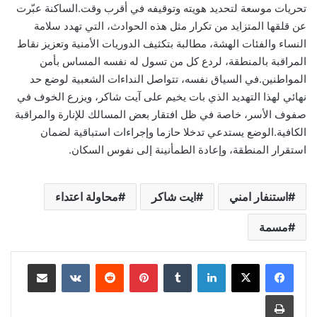
تحريات موسعة لتحديد هويته وتوقيفه في أقرب وقت.الساكنة عبّرت
عن قلقها المتزايد من تكرار مثل هذه الحوادث، التي تهدد سلامة
النساء والفئات الهشة، مطالبة بتكثيف الدوريات الأمنية وتعزيز نقاط
المراقبة بالمنطقة، لردع كل من تسول له نفسه المساس بأمن
المواطنين.في السياق نفسه، تتواصل النداءات الشعبية لوضع حد
نهائي لهذا التهديد الذي بات يخيم على آيت شاكر، ويزرع الخوف في
صفوف الأسر، خاصة في ظل افتقار بعض المسالك للإنارة والمراقبة
الكافية.الوضع يستدعي تدخلا حازما وإجراءات استباقية لضمان
استقرار المنطقة، وإعادة الطمأنينة إلى نفوس السكان.
استنفار امني
ايت شاكر
محاولة اعتداء
مسمة
لينكدإن
بينتيريست
مشاركة عبر البريد
طباعة