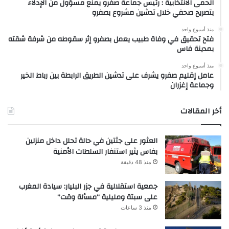
الحمى الانتخابية : رئيس جماعة صفرو يمنع مسؤول من الإدلاء
بتصريح صحفي خلال تدشين مشروع بصفرو
منذ أسبوع واحد
فتح تحقيق في وفاة طبيب يعمل بصفرو إثر سقوطه من شرفة شقته
بمدينة فاس
منذ أسبوع واحد
عامل إقليم صفرو يشرف على تدشين الطريق الرابطة بين رباط الخير
وجماعة إغزران
أخر المقالات
العثور على جثتين في حالة تحلل داخل منزلين
بفاس يثير استنفار السلطات الأمنية
منذ 48 دقيقة
جمعية استقلالية في جزر البليار: سيادة المغرب
على سبتة ومليلية “مسألة وقت”
منذ 3 ساعات