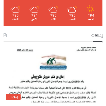
95
94
95
95
94
℉
℉
℉
℉
℉
الجمعة
السبت
الأحد
الأثنين
الثلاثاء
إعلانات
إعلانات