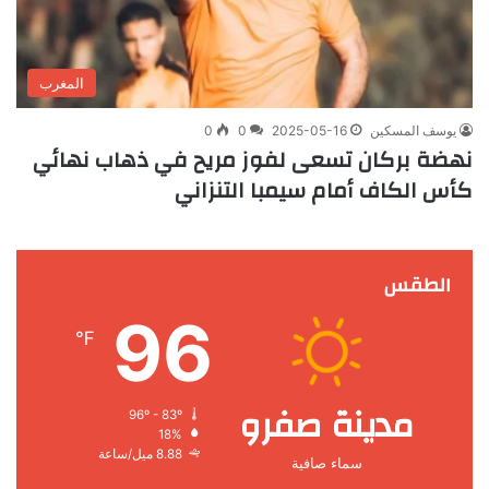
المغرب
يوسف المسكين
2025-05-16
0
0
نهضة بركان تسعى لفوز مريح في ذهاب نهائي
كأس الكاف أمام سيمبا التنزاني
الطقس
96
℉
مدينة صفرو
96º - 83º
18%
8.88 ميل/ساعة
سماء صافية