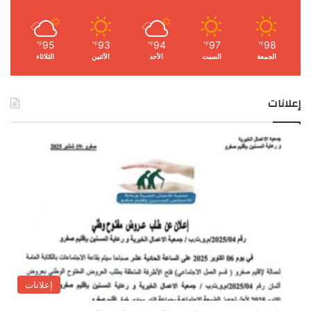
95
93
94
97
98
℉
℉
℉
℉
℉
الجمعة
السبت
الأحد
الأثنين
الثلاثاء
إعلانات
إعلانات