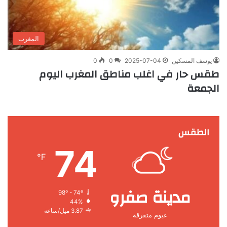
المغرب
يوسف المسكين
2025-07-04
0
0
طقس حار في اغلب مناطق المغرب اليوم
الجمعة
الطقس
74
℉
مدينة صفرو
98º - 74º
44%
3.87 ميل/ساعة
غيوم متفرقة