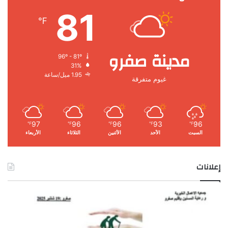
81
℉
مدينة صفرو
96º - 81º
31%
1.95 ميل/ساعة
غيوم متفرقة
97
96
96
93
96
℉
℉
℉
℉
℉
السبت
الأحد
الأثنين
الثلاثاء
الأربعاء
إعلانات