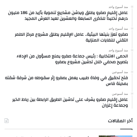
منذ أسبوع واحد
عامل إقليم صفرو يطلق ويدشن مشاريع تنموية بأزيد من 186 مليون
درهم تخليداً للذكرى السابعة والعشرين لعيد العرش المجيد
منذ أسبوع واحد
صفرو تعزز بنيتها البيئية.. عامل الإقليم يطلق مشروع مركز الطمر
التقني للنفايات المنزلية
منذ أسبوع واحد
الحمى الانتخابية : رئيس جماعة صفرو يمنع مسؤول من الإدلاء
بتصريح صحفي خلال تدشين مشروع بصفرو
منذ أسبوعين
فتح تحقيق في وفاة طبيب يعمل بصفرو إثر سقوطه من شرفة شقته
بمدينة فاس
منذ أسبوعين
عامل إقليم صفرو يشرف على تدشين الطريق الرابطة بين رباط الخير
وجماعة إغزران
أخر المقالات