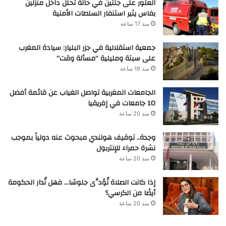
العثور على جثتين في حالة تحلل داخل منزلين
بفاس يثير استنفار السلطات الأمنية
منذ 17 ساعة
جمعية استقلالية في جزر البليار: سيادة المغرب
على سبتة ومليلية “مسألة وقت”
منذ 19 ساعة
الجامعات المغربية تواصل الغياب عن قائمة أفضل
10 جامعات في إفريقيا
منذ 20 ساعة
وجدة.. توقيف هولندي مبحوث عنه دولياً بموجب
نشرة حمراء للإنتربول
منذ 20 ساعة
إذا كانت الصلاة تُؤدَّى جلوسًا… فهل تُدار الحكومة
أيضًا من الكرسي؟
منذ 20 ساعة