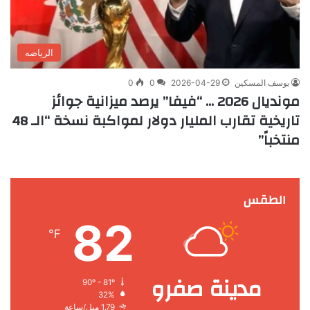
الرياضه
يوسف المسكين
2026-04-29
0
0
مونديال 2026 … “فيفا” يرصد ميزانية جوائز
تاريخية تقارب المليار دولار لمواكبة نسخة “الـ 48
منتخباً”
الطقس
82
℉
مدينة صفرو
90º - 81º
32%
1.79 ميل/ساعة