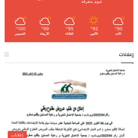
غيوم متفرقة
100
99
95
92
90
℉
℉
℉
℉
℉
الأحد
الأثنين
الثلاثاء
الأربعاء
الخميس
إعلانات
إعلانات