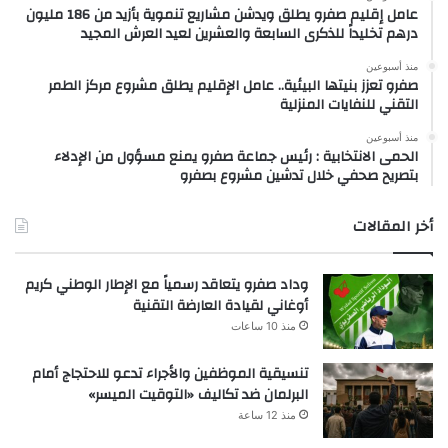
عامل إقليم صفرو يطلق ويدشن مشاريع تنموية بأزيد من 186 مليون
درهم تخليداً للذكرى السابعة والعشرين لعيد العرش المجيد
منذ أسبوعين
صفرو تعزز بنيتها البيئية.. عامل الإقليم يطلق مشروع مركز الطمر
التقني للنفايات المنزلية
منذ أسبوعين
الحمى الانتخابية : رئيس جماعة صفرو يمنع مسؤول من الإدلاء
بتصريح صحفي خلال تدشين مشروع بصفرو
أخر المقالات
وداد صفرو يتعاقد رسمياً مع الإطار الوطني كريم
أوغاني لقيادة العارضة التقنية
منذ 10 ساعات
تنسيقية الموظفين والأجراء تدعو للاحتجاج أمام
البرلمان ضد تكاليف «التوقيت الميسر»
منذ 12 ساعة