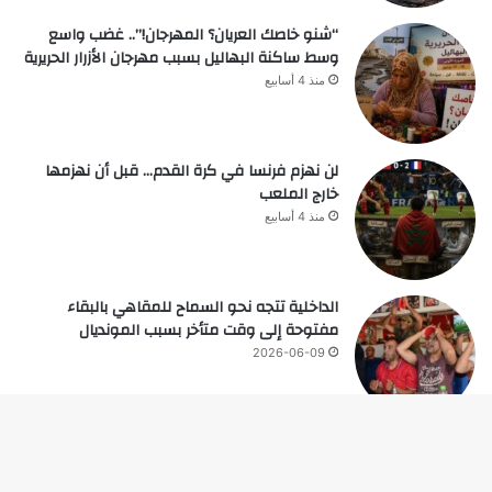
“شنو خاصك العريان؟ المهرجان!”.. غضب واسع
وسط ساكنة البهاليل بسبب مهرجان الأزرار الحريرية
منذ 4 أسابيع
لن نهزم فرنسا في كرة القدم… قبل أن نهزمها
خارج الملعب
منذ 4 أسابيع
الداخلية تتجه نحو السماح للمقاهي بالبقاء
مفتوحة إلى وقت متأخر بسبب المونديال
2026-06-09
زر
© حقوق النشر 2026، جميع الحقوق محفوظة |