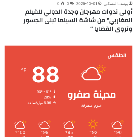
يوسف المسكين
2025-10-01
0
0
أولى ندوات مهرجان وجدة الدولي للفيلم
المغاربي” من شاشة السينما تبنى الجسور
وتروى القضايا “
الطقس
88
℉
مدينة صفرو
90º - 81º
28%
6.96 ميل/ساعة
غيوم متفرقة
100
99
95
92
90
℉
℉
℉
℉
℉