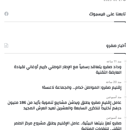
تابعنا على فيسبوك
أخبار صفرو
منذ 11 ساعة
وداد صفرو يتعاقد رسمياً مع الإطار الوطني كريم أوغاني لقيادة
العارضة التقنية
منذ 20 ساعة
إقليم صفرو: المواطن خدام… والجماعة ناعسة!
منذ أسبوعين
عامل إقليم صفرو يطلق ويدشن مشاريع تنموية بأزيد من 186 مليون
درهم تخليداً للذكرى السابعة والعشرين لعيد العرش المجيد
منذ أسبوعين
صفرو تعزز بنيتها البيئية.. عامل الإقليم يطلق مشروع مركز الطمر
التقني للنفايات المنزلية