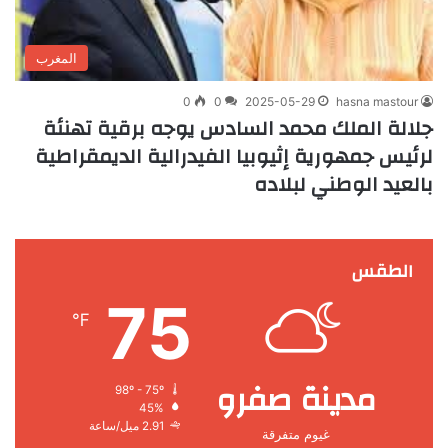
المغرب
0
0
2025-05-29
hasna mastour
جلالة الملك محمد السادس يوجه برقية تهنئة
لرئيس جمهورية إثيوبيا الفيدرالية الديمقراطية
بالعيد الوطني لبلاده
الطقس
75
℉
مدينة صفرو
98º - 75º
45%
2.91 ميل/ساعة
غيوم متفرقة