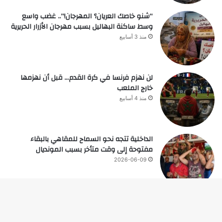
“شنو خاصك العريان؟ المهرجان!”.. غضب واسع
وسط ساكنة البهاليل بسبب مهرجان الأزرار الحريرية
منذ 3 أسابيع
لن نهزم فرنسا في كرة القدم… قبل أن نهزمها
خارج الملعب
منذ 4 أسابيع
الداخلية تتجه نحو السماح للمقاهي بالبقاء
مفتوحة إلى وقت متأخر بسبب المونديال
2026-06-09
زر
© حقوق النشر 2026، جميع الحقوق محفوظة |