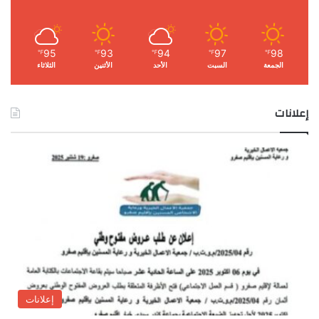
95
93
94
97
98
℉
℉
℉
℉
℉
الجمعة
السبت
الأحد
الأثنين
الثلاثاء
إعلانات
إعلانات