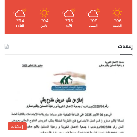
94
94
95
99
96
℉
℉
℉
℉
℉
الجمعة
السبت
الأحد
الأثنين
الثلاثاء
إعلانات
إعلانات