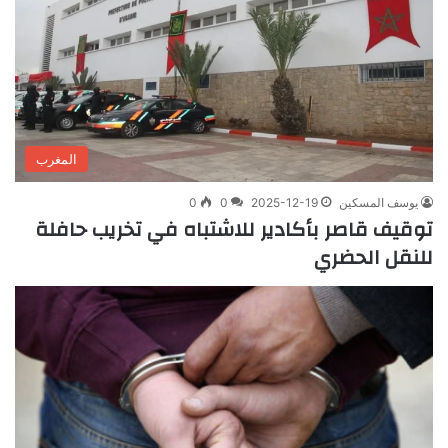
المغرب
يوسف المسكين
2025-12-19
0
0
توقيف قاصر بأكادير للاشتباه في تخريب حافلة
للنقل الحضري