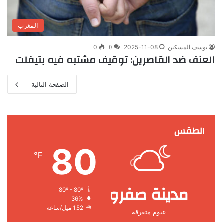
المغرب
يوسف المسكين
2025-11-08
0
0
العنف ضد القاصرين: توقيف مشتبه فيه بتيفلت
الصفحة التالية
الطقس
80
℉
مدينة صفرو
80º - 80º
36%
1.52 ميل/ساعة
غيوم متفرقة