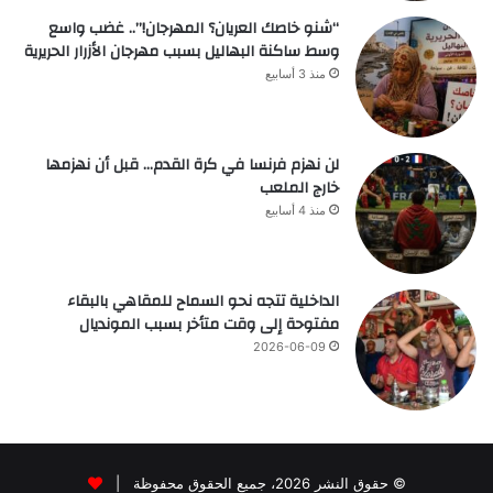
“شنو خاصك العريان؟ المهرجان!”.. غضب واسع
وسط ساكنة البهاليل بسبب مهرجان الأزرار الحريرية
منذ 3 أسابيع
لن نهزم فرنسا في كرة القدم… قبل أن نهزمها
خارج الملعب
منذ 4 أسابيع
الداخلية تتجه نحو السماح للمقاهي بالبقاء
مفتوحة إلى وقت متأخر بسبب المونديال
2026-06-09
© حقوق النشر 2026، جميع الحقوق محفوظة |