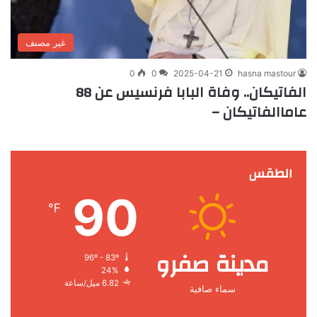
غير مصنف
0
0
2025-04-21
hasna mastour
الفاتيكان.. وفاة البابا فرنسيس عن 88
عاماالفاتيكان –
الطقس
90
℉
مدينة صفرو
96º - 83º
24%
6.82 ميل/ساعة
سماء صافية