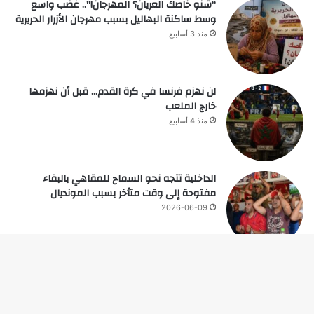
“شنو خاصك العريان؟ المهرجان!”.. غضب واسع
وسط ساكنة البهاليل بسبب مهرجان الأزرار الحريرية
منذ 3 أسابيع
لن نهزم فرنسا في كرة القدم… قبل أن نهزمها
خارج الملعب
منذ 4 أسابيع
الداخلية تتجه نحو السماح للمقاهي بالبقاء
مفتوحة إلى وقت متأخر بسبب المونديال
2026-06-09
زر
© حقوق النشر 2026، جميع الحقوق محفوظة |