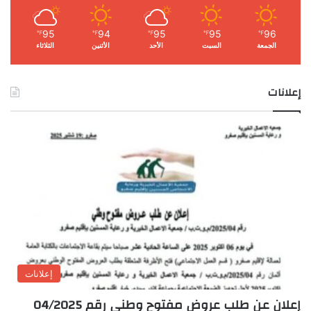
95
94
95
95
96
℉
℉
℉
℉
℉
الجمعة
السبت
الأحد
الأثنين
الثلاثاء
إعلانات
إعلانات
إعلان عن طلب عروض مفتوح وطني رقم 04/2025