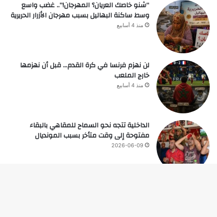
“شنو خاصك العريان؟ المهرجان!”.. غضب واسع
وسط ساكنة البهاليل بسبب مهرجان الأزرار الحريرية
منذ 4 أسابيع
لن نهزم فرنسا في كرة القدم… قبل أن نهزمها
خارج الملعب
منذ 4 أسابيع
الداخلية تتجه نحو السماح للمقاهي بالبقاء
مفتوحة إلى وقت متأخر بسبب المونديال
2026-06-09
زر
© حقوق النشر 2026، جميع الحقوق محفوظة |