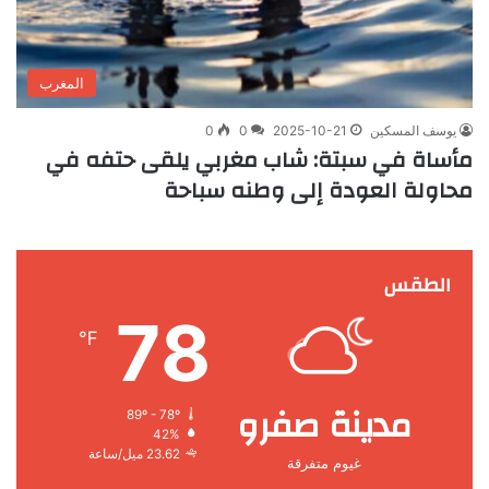
المغرب
يوسف المسكين
2025-10-21
0
0
مأساة في سبتة: شاب مغربي يلقى حتفه في
محاولة العودة إلى وطنه سباحة
الطقس
78
℉
مدينة صفرو
89º - 78º
42%
23.62 ميل/ساعة
غيوم متفرقة