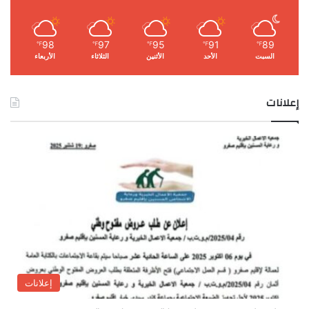
98
97
95
91
89
℉
℉
℉
℉
℉
السبت
الأحد
الأثنين
الثلاثاء
الأربعاء
إعلانات
إعلانات