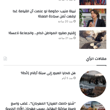
نبيلة منيب: حكومة لو علمت أن القيامة غدا
لرفعت ثمن سجادة الصلاة!
منذ 20 ساعة
إقليم صفرو: المواطن خدام… والجماعة ناعسة!
منذ 21 ساعة
مقالات الرأي
هل ضحايا العبور إلى سبتة أرقام زائدة؟
منذ 5 أيام
“شنو خاصك العريان؟ المهرجان!”.. غضب واسع
وسط ساكنة البهاليل بسبب مهرجان الأزرار الحريرية