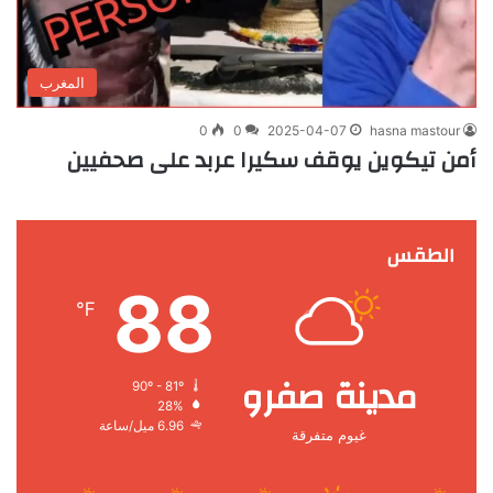
المغرب
0
0
2025-04-07
hasna mastour
أمن تيكوين يوقف سكيرا عربد على صحفيين
الطقس
88
℉
مدينة صفرو
90º - 81º
28%
6.96 ميل/ساعة
غيوم متفرقة