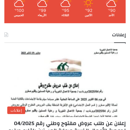
100
99
95
92
90
℉
℉
℉
℉
℉
الأحد
الأثنين
الثلاثاء
الأربعاء
الخميس
إعلانات
إعلانات
إعلان عن طلب عروض مفتوح وطني رقم 04/2025