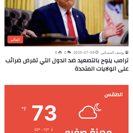
العالم
يوسف المسكين
2025-07-09
0
0
ترامب يلوح بالتصعيد ضد الدول التي تفرض ضرائب
على الولايات المتحدة
الطقس
73
℉
مدينة صفرو
92º - 72º