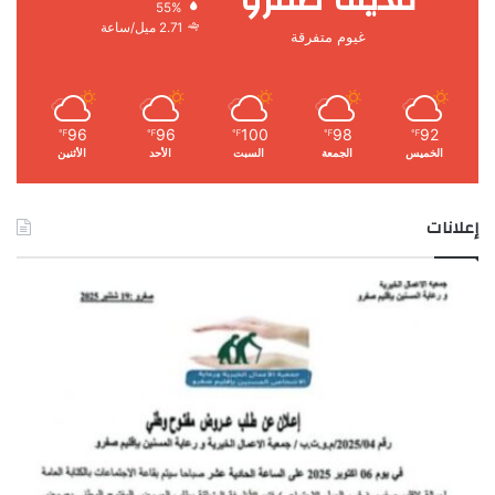
55%
2.71 ميل/ساعة
غيوم متفرقة
96
96
100
98
92
℉
℉
℉
℉
℉
الخميس
الجمعة
السبت
الأحد
الأثنين
إعلانات