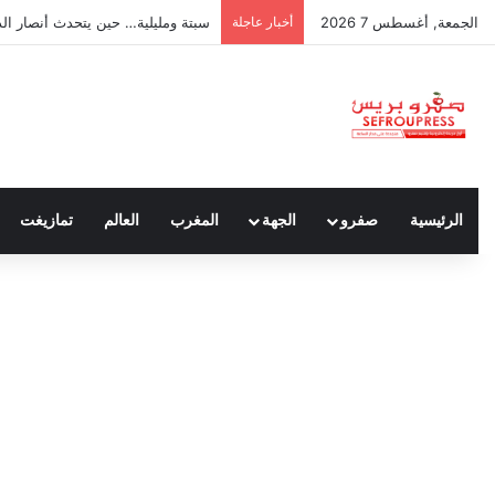
الجمعة, أغسطس 7 2026
أخبار عاجلة
سبتة ومليلية… حين يتحدث أنصار الد
الرئيسية
صفرو
الجهة
المغرب
العالم
تمازيغت