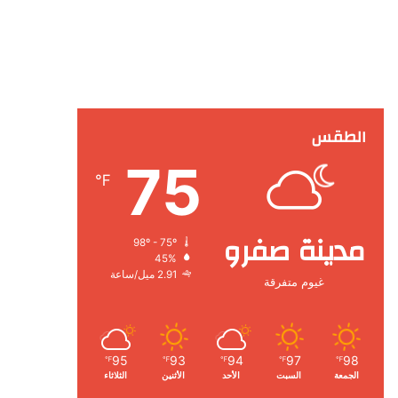
الطقس
75
℉
مدينة صفرو
98º - 75º
45%
2.91 ميل/ساعة
غيوم متفرقة
95
93
94
97
98
℉
℉
℉
℉
℉
الجمعة
السبت
الأحد
الأثنين
الثلاثاء