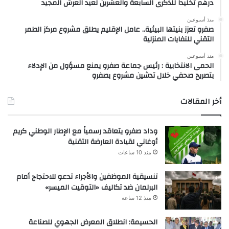
درهم تخليداً للذكرى السابعة والعشرين لعيد العرش المجيد
منذ أسبوعين
صفرو تعزز بنيتها البيئية.. عامل الإقليم يطلق مشروع مركز الطمر
التقني للنفايات المنزلية
منذ أسبوعين
الحمى الانتخابية : رئيس جماعة صفرو يمنع مسؤول من الإدلاء
بتصريح صحفي خلال تدشين مشروع بصفرو
أخر المقالات
وداد صفرو يتعاقد رسمياً مع الإطار الوطني كريم
أوغاني لقيادة العارضة التقنية
منذ 10 ساعات
تنسيقية الموظفين والأجراء تدعو للاحتجاج أمام
البرلمان ضد تكاليف «التوقيت الميسر»
منذ 12 ساعة
الحسيمة: انطلاق المعرض الجهوي للصناعة