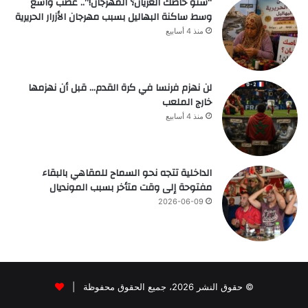
“شنو خاصك العريان؟ المهرجان!”.. غضب واسع
وسط ساكنة البهاليل بسبب مهرجان الأزرار الحريرية
منذ 4 أسابيع
لن نهزم فرنسا في كرة القدم… قبل أن نهزمها
خارج الملعب
منذ 4 أسابيع
الداخلية تتجه نحو السماح للمقاهي بالبقاء
مفتوحة إلى وقت متأخر بسبب المونديال
2026-06-09
© حقوق النشر 2026، جميع الحقوق محفوظة |