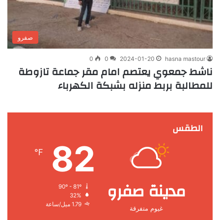
صفرو
0
0
2024-01-20
hasna mastour
ناشط جمعوي يعتصم امام مقر جماعة تازوطة
للمطالبة بربط منزله بشبكة الكهرباء
الطقس
82
℉
مدينة صفرو
90º - 81º
32%
1.79 ميل/ساعة
غيوم متفرقة