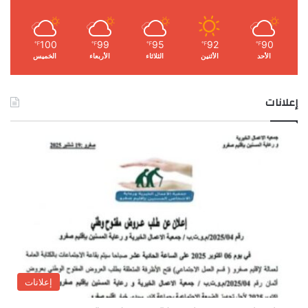
100
99
95
92
90
℉
℉
℉
℉
℉
الأحد
الأثنين
الثلاثاء
الأربعاء
الخميس
إعلانات
إعلانات