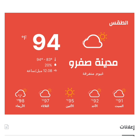
الطقس
94
℉
مدينة صفرو
94º - 83º
20%
12.08 ميل/ساعة
غيوم متفرقة
98
97
95
92
91
℉
℉
℉
℉
℉
السبت
الأحد
الأثنين
الثلاثاء
الأربعاء
إعلانات