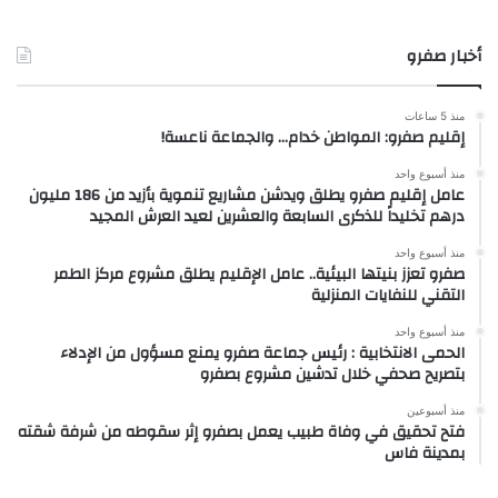
أخبار صفرو
منذ 5 ساعات
إقليم صفرو: المواطن خدام… والجماعة ناعسة!
منذ أسبوع واحد
عامل إقليم صفرو يطلق ويدشن مشاريع تنموية بأزيد من 186 مليون
درهم تخليداً للذكرى السابعة والعشرين لعيد العرش المجيد
منذ أسبوع واحد
صفرو تعزز بنيتها البيئية.. عامل الإقليم يطلق مشروع مركز الطمر
التقني للنفايات المنزلية
منذ أسبوع واحد
الحمى الانتخابية : رئيس جماعة صفرو يمنع مسؤول من الإدلاء
بتصريح صحفي خلال تدشين مشروع بصفرو
منذ أسبوعين
فتح تحقيق في وفاة طبيب يعمل بصفرو إثر سقوطه من شرفة شقته
بمدينة فاس