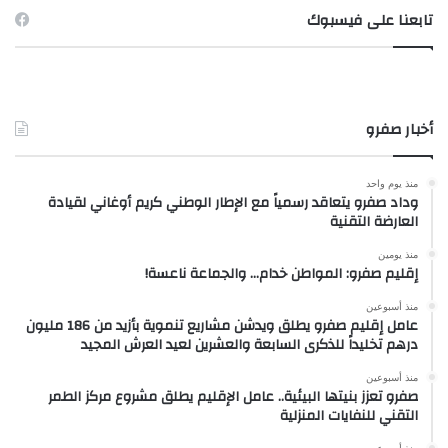
تابعنا على فيسبوك
أخبار صفرو
منذ يوم واحد
وداد صفرو يتعاقد رسمياً مع الإطار الوطني كريم أوغاني لقيادة
العارضة التقنية
منذ يومين
إقليم صفرو: المواطن خدام… والجماعة ناعسة!
منذ أسبوعين
عامل إقليم صفرو يطلق ويدشن مشاريع تنموية بأزيد من 186 مليون
درهم تخليداً للذكرى السابعة والعشرين لعيد العرش المجيد
منذ أسبوعين
صفرو تعزز بنيتها البيئية.. عامل الإقليم يطلق مشروع مركز الطمر
التقني للنفايات المنزلية
منذ أسبوعين