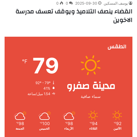
يوسف المسكين
2025-09-30
0
0
القضاء ينصف التلاميذ ويوقف تعسف مدرسة
الاخوين
الطقس
79
℉
مدينة صفرو
92º - 79º
41%
1.54 ميل/ساعة
سماء صافية
98
100
98
94
92
℉
℉
℉
℉
℉
الأثنين
الثلاثاء
الأربعاء
الخميس
الجمعة