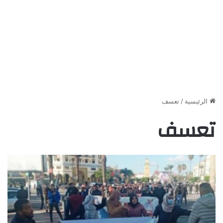
الرئيسية
/
تعسف
تعسف