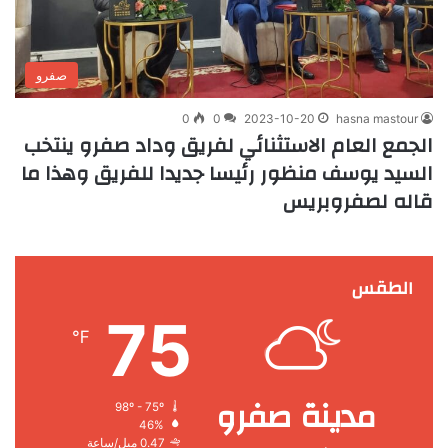
صفرو
0
0
2023-10-20
hasna mastour
الجمع العام الاستثنائي لفريق وداد صفرو ينتخب
السيد يوسف منظور رئيسا جديدا للفريق وهذا ما
قاله لصفروبريس
الطقس
75
℉
مدينة صفرو
98º - 75º
46%
0.47 ميل/ساعة