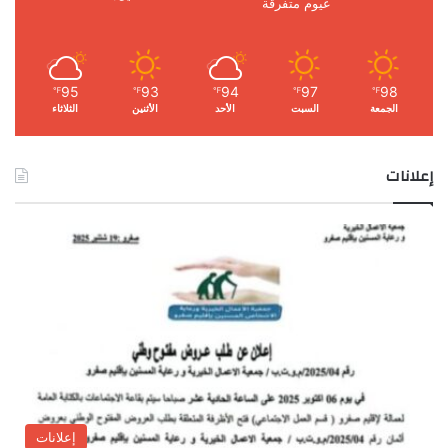
غيوم متفرقة
95
93
94
97
98
℉
℉
℉
℉
℉
الجمعة
السبت
الأحد
الأثنين
الثلاثاء
إعلانات
إعلانات