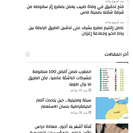
منذ أسبوع واحد
فتح تحقيق في وفاة طبيب يعمل بصفرو إثر سقوطه من
شرفة شقته بمدينة فاس
منذ أسبوع واحد
عامل إقليم صفرو يشرف على تدشين الطريق الرابطة بين
رباط الخير وجماعة إغزران
أخر المقالات
المغرب ضمن أفضل 100 منظومة
للشركات الناشئة عالميا.. لكن الطريق
ما يزال طويلا
منذ 15 ساعة
سبتة ومليلية… حين يتحدث أنصار
الديمقراطية بلسان الاستعمار
منذ 16 ساعة
ثلاثة أشهر بلا أجور.. معاناة حراس
الأمن الخاص بالمؤسسات التعليمية