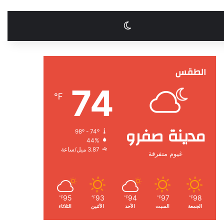
الوضع المظلم
الطقس
74
℉
مدينة صفرو
98º - 74º
44%
3.87 ميل/ساعة
غيوم متفرقة
95
93
94
97
98
℉
℉
℉
℉
℉
الجمعة
السبت
الأحد
الأثنين
الثلاثاء