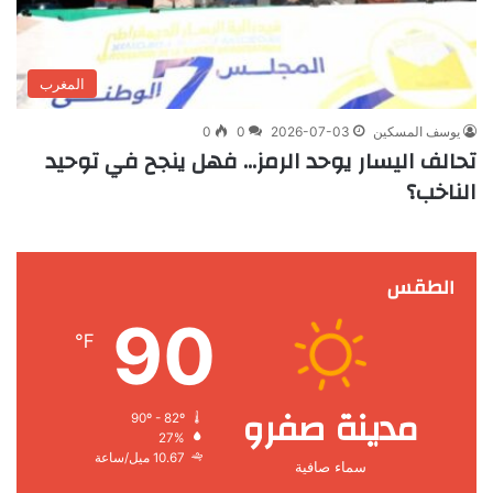
المغرب
يوسف المسكين
2026-07-03
0
0
تحالف اليسار يوحد الرمز… فهل ينجح في توحيد
الناخب؟
الطقس
90
℉
مدينة صفرو
90º - 82º
27%
10.67 ميل/ساعة
سماء صافية