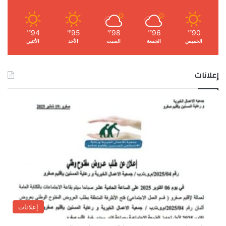
94
95
98
96
90
℉
℉
℉
℉
℉
الخميس
الجمعة
السبت
الأحد
الأثنين
إعلانات
إعلانات