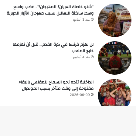
“شنو خاصك العريان؟ المهرجان!”.. غضب واسع
وسط ساكنة البهاليل بسبب مهرجان الأزرار الحريرية
منذ 3 أسابيع
لن نهزم فرنسا في كرة القدم… قبل أن نهزمها
خارج الملعب
منذ 4 أسابيع
الداخلية تتجه نحو السماح للمقاهي بالبقاء
مفتوحة إلى وقت متأخر بسبب المونديال
2026-06-09
زر
© حقوق النشر 2026، جميع الحقوق محفوظة |