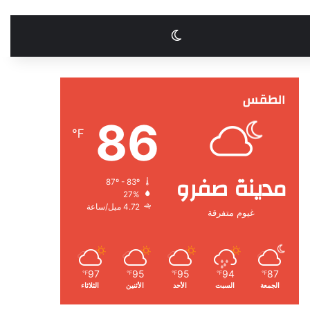
الوضع المظلم
الطقس
86
℉
مدينة صفرو
87º - 83º
27%
4.72 ميل/ساعة
غيوم متفرقة
97
95
95
94
87
℉
℉
℉
℉
℉
الجمعة
السبت
الأحد
الأثنين
الثلاثاء