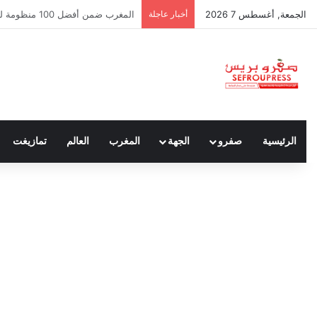
الجمعة, أغسطس 7 2026
أخبار عاجلة
سبتة ومليلية… حين يتحدث أنصار الد
الرئيسية
صفرو
الجهة
المغرب
العالم
تمازيغت