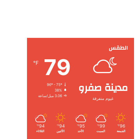
الطقس
79
℉
مدينة صفرو
96º - 75º
38%
3.06 ميل/ساعة
غيوم متفرقة
94
94
95
99
96
℉
℉
℉
℉
℉
الجمعة
السبت
الأحد
الأثنين
الثلاثاء