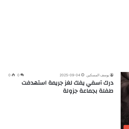
يوسف المسكين
2025-09-04
0
0
درك آسفي يفك لغز جريمة استهدفت
طفلة بجماعة جزولة
ب