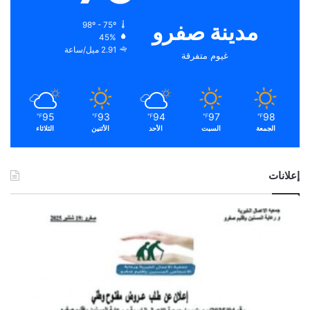
مدينة صفرو
98º - 75º
45%
2.91 ميل/ساعة
غيوم متفرقة
95
93
94
97
98
℉
℉
℉
℉
℉
الجمعة
السبت
الأحد
الأثنين
الثلاثاء
إعلانات