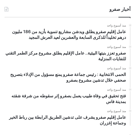
أخبار صفرو
منذ أسبوع واحد
عامل إقليم صفرو يطلق ويدشن مشاريع تنموية بأزيد من 186 مليون
درهم تخليداً للذكرى السابعة والعشرين لعيد العرش المجيد
منذ أسبوع واحد
صفرو تعزز بنيتها البيئية.. عامل الإقليم يطلق مشروع مركز الطمر التقني
للنفايات المنزلية
منذ أسبوع واحد
الحمى الانتخابية : رئيس جماعة صفرو يمنع مسؤول من الإدلاء بتصريح
صحفي خلال تدشين مشروع بصفرو
منذ أسبوع واحد
فتح تحقيق في وفاة طبيب يعمل بصفرو إثر سقوطه من شرفة شقته
بمدينة فاس
منذ أسبوع واحد
عامل إقليم صفرو يشرف على تدشين الطريق الرابطة بين رباط الخير
وجماعة إغزران