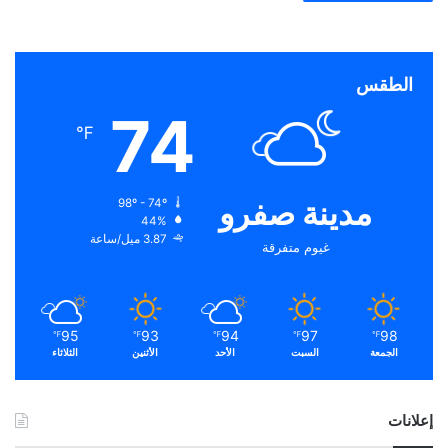
الطقس
74
℉
مدينة صفرو
98º - 74º
44%
3.87 ميل/ساعة
غيوم متفرقة
95
93
94
97
98
℉
℉
℉
℉
℉
الجمعة
السبت
الأحد
الأثنين
الثلاثاء
إعلانات