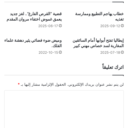
خطاب يهاجم التطبيع وممارسة
قضية “القرص الفارغ”.. لغز جديد
تغذيه
يعمق غموض اختفاء مروان المقدم
2025-06-17
2025-09-12
إيطاليا تفتح أبوابها أمام السائقين
وميض ضوء فضائي يثير دهشة علماء
المغاربة لسد خصاص مهني كبير
الفلك.
2022-10-15
2025-07-18
اترك تعليقاً
لن يتم نشر عنوان بريدك الإلكتروني.
الحقول الإلزامية مشار إليها بـ
*
ا
ل
ت
ع