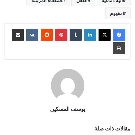
آلية دماغية
العقل
المعاناة المزمنة
مفهوم
لينكدإن
بينتيريست
مشاركة عبر البريد
طباعة
يوسف المسكين
مقالات ذات صلة