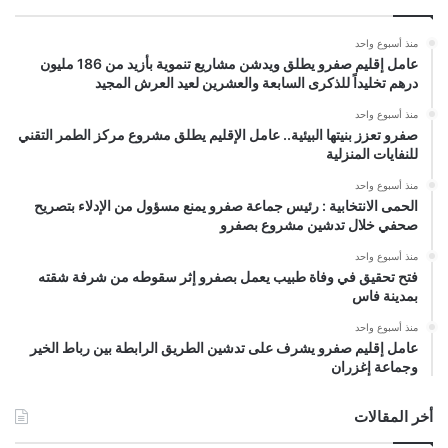
منذ أسبوع واحد
عامل إقليم صفرو يطلق ويدشن مشاريع تنموية بأزيد من 186 مليون
درهم تخليداً للذكرى السابعة والعشرين لعيد العرش المجيد
منذ أسبوع واحد
صفرو تعزز بنيتها البيئية.. عامل الإقليم يطلق مشروع مركز الطمر التقني
للنفايات المنزلية
منذ أسبوع واحد
الحمى الانتخابية : رئيس جماعة صفرو يمنع مسؤول من الإدلاء بتصريح
صحفي خلال تدشين مشروع بصفرو
منذ أسبوع واحد
فتح تحقيق في وفاة طبيب يعمل بصفرو إثر سقوطه من شرفة شقته
بمدينة فاس
منذ أسبوع واحد
عامل إقليم صفرو يشرف على تدشين الطريق الرابطة بين رباط الخير
وجماعة إغزران
أخر المقالات