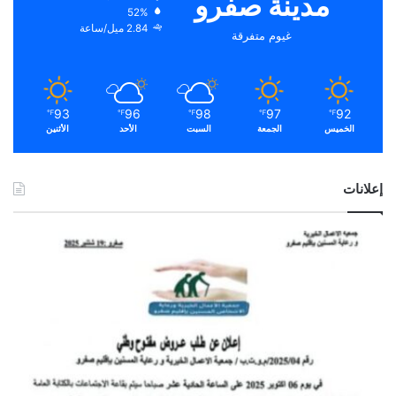
مدينة صفرو
52%
2.84 ميل/ساعة
غيوم متفرقة
93
96
98
97
92
℉
℉
℉
℉
℉
الخميس
الجمعة
السبت
الأحد
الأثنين
إعلانات