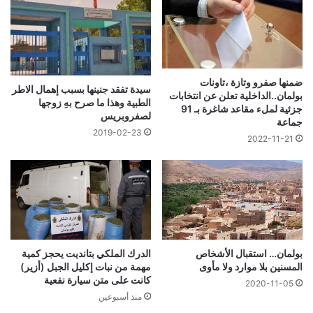
ضمنها صفرو وتازة ،تاونات
سيدة تفقد جنينها بسبب إهمال الاطر
بولمان..الداخلية تعلن عن انتخابات
الطبية وهذا ما صرح بهِ زوجها
جزئية لملء مقاعد شاغرة بـ 91
لصفروبريس
جماعة
2019-02-23
2022-11-21
بولمان… استقبال الأشخاص
الدرك الملكي بتانديت يحجز كمية
المسنين بلا موارد ولا مأوى
مهمة من نبات إكليل الجبل (أزير)
كانت على متن سيارة نفعية
2020-11-05
منذ أسبوعين