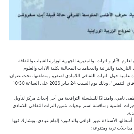
لوم الآثار والتراث، والمديرية الجهوية لوزارة الشباب والثقافة
اريخية والتراثية والديناميات المجالية بكلية الآداب والعلوم
 علمية حول التراث الثقافي اللامادي لصفرو ومنطقتها، تحت عنوان:
“التراث الثقافي اللامادي لصفرو ومنطقتها: الغنى والتنوع وآفاق التثمين”، وذلك يوم السبت 24 يناير 2026 على الساعة 10:30
طفى نامي، وامتدادًا للسلسلة الترافعية من أجل إحداث مركز لتأويل
رات العلمية ومناقشة استراتيجيات تثمين التراث الثقافي اللامادي
ية.
أشغالها الأستاذة عبير الوافي والدكتورة إلهام عبادي، ويشارك فيها
داخلات ثرية ومتنوعة: