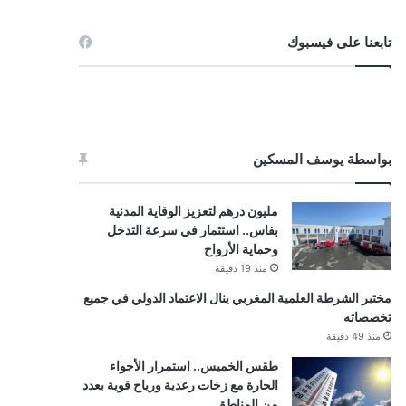
تابعنا على فيسبوك
بواسطة يوسف المسكين
مليون درهم لتعزيز الوقاية المدنية
بفاس.. استثمار في سرعة التدخل
وحماية الأرواح
منذ 19 دقيقة
مختبر الشرطة العلمية المغربي ينال الاعتماد الدولي في جميع
تخصصاته
منذ 49 دقيقة
طقس الخميس.. استمرار الأجواء
الحارة مع زخات رعدية ورياح قوية بعدد
من المناطق