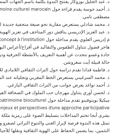
د. عبد الجليل بوزوكار يفتتح الندوة بكلمة باسم الجهات المن
مصطفى نامي.
د. محمد شادلي يستعرض مقاربة نحو صيغة متحفية جديدة لت
د. عبد العزيز الإدريسي يناقش دور المتاحف في تعزيز الهوية 
مَ إدريس العلوي يقدم مداخلة حول Le centre d’Interpretation du patrimoine à Sefrou: Du concept à l‘institution.
هاجر فضول تتناول الطقوس والتقاليد في أفراح/أعراس البها
حادة وعسو تتحدث عن أهمية التعريف بالأنشطة الحرفية ود
حالة قبيلة آيت سغروشن.
د. فاطمة قدادا تقدم دراسة حول التراث الثقافي اللامادي ل
ذ. محمد السرغيني يستعرض الخط المغربي وتجلياته عند المغ
ذ. أحمد تواغد يعرض جوانب من التراث الثقافي اليازغي.
د. لحسن أوري يتناول مهرجان حب الملوك في الصحافة الفر
ميكيلا بوينوفينو تقدم مداخلة حو
enjeux et perspectives d’une approche participative.
بشرى أبجا تختم المداخلات بتسليط الضوء على رمزية ملكة ح
تمثل هذه الندوة فرصة لإبراز الغنى والتنوع التراثي لصفرو 
التثمين، بما يضمن الحفاظ على الهوية الثقافية ونقلها للأجيا