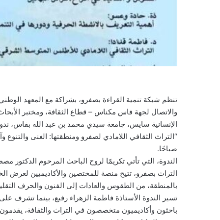
تنظم شبكة تنمية القراءة بصفرو، بشراكة مع المعهد الوطني لع
والاتصال لجهة فاس مكناس – قطاع الثقافة، ومختبر الأبحاث الت
الإنسانية سايس، جامعة سيدي محمد بن عبد الله بفاس، ندوة
صباحًا.
الندوة، التي تأتي تكريمًا لروح الباحث المرحوم الدكتور مص
التراث بصفرو، تتيح منصة للمختصين والأكاديميين لعرض الخب
بالمنطقة، من الطقوس والعادات إلى الفنون والحرف التقليد
تسير الندوة الأستاذة فاطمة الزهراء رفيع، بينما تشرف على 
باحثون وأكاديميون متخصصون في التراث والثقافة، يقدمون م