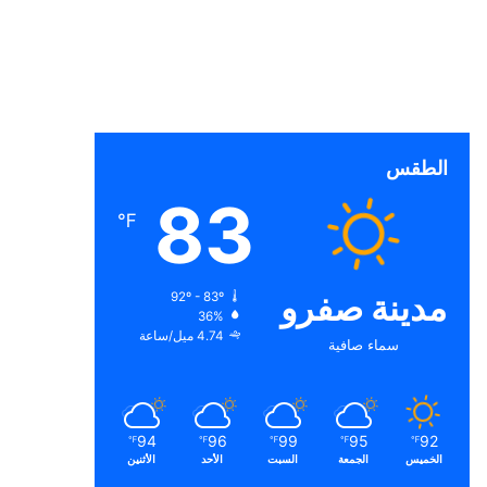
الطقس
83
℉
مدينة صفرو
92º - 83º
36%
4.74 ميل/ساعة
سماء صافية
94
96
99
95
92
℉
℉
℉
℉
℉
الخميس
الجمعة
السبت
الأحد
الأثنين