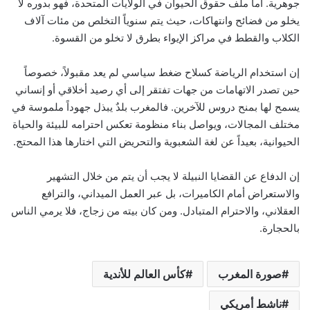
جوهرية. أما ملف حقوق الحيوان في الولايات المتحدة، فهو بدوره لا
يخلو من فضائح وانتهاكات، حيث يتم سنوياً التخلص من مئات آلاف
الكلاب والقطط في مراكز الإيواء بطرق لا تخلو من القسوة.
إن استخدام الرياضة كسلاح ضغط سياسي لم يعد مقبولاً، خصوصاً
حين تصدر الاتهامات من جهات تفتقر إلى أي رصيد أخلاقي أو إنساني
يسمح لها بمنح دروس للآخرين. فالمغرب بلدٌ يبذل جهوداً ملموسة في
مختلف المجالات، ويواصل بناء منظومة تعكس احترامه للبيئة والحياة
الحيوانية، بعيداً عن لغة الشعبوية والتحريض التي اختارها هذا المحتج.
إن الدفاع عن القضايا النبيلة لا يجب أن يتم من خلال التشهير
والاستعراض أمام الكاميرات، بل عبر العمل الميداني، والترافع
العقلاني، والاحترام المتبادل. ومن كان بيته من زجاج، فلا يرمي الناس
بالحجارة.
صورة المغرب
كأس العالم للأندية
ناشط أمريكي