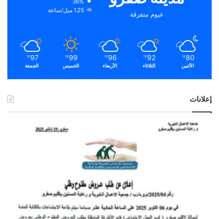
36%
1.25 ميل/ساعة
غيوم متفرقة
97
99
96
92
80
℉
℉
℉
℉
℉
الأثنين
الثلاثاء
الأربعاء
الخميس
الجمعة
إعلانات