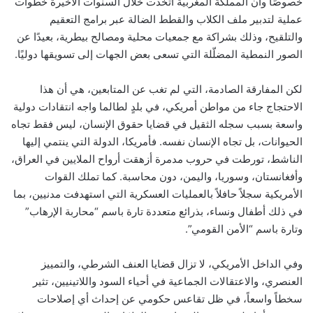
خصوصًا وأن المملكة المغربية اتخذت خلال السنوات الأخيرة خطوات
عملية لتدبير ملف الكلاب والقطط الضالة عبر برامج التعقيم
والتلقيح، وذلك بشراكة مع جمعيات محلية ومصالح بيطرية، بعيدًا عن
الصور النمطية المضلّلة التي تسعى بعض الجهات إلى تسويقها دوليًا.
لكن المفارقة الصادمة، التي لم تغب عن المتابعين، هي أن هذا
الاحتجاج جاء من مواطن أمريكي، في بلدٍ لطالما واجه انتقادات دولية
واسعة بسبب سجله الثقيل في قضايا حقوق الإنسان، ليس فقط تجاه
الحيوانات، بل تجاه الإنسان نفسه. فأمريكا، الدولة التي ينتمي إليها
الناشط، تورطت في حروب مدمرة أزهقت أرواح الملايين في العراق،
وأفغانستان، وسوريا، واليمن، دون محاسبة. كما تملك القوات
الأمريكية سجلاً حافلاً بالعمليات العسكرية التي استهدفت مدنيين، بما
في ذلك أطفال ونساء، بذرائع متعددة تارة باسم “محاربة الإرهاب”
وتارة باسم “الأمن القومي”.
وفي الداخل الأمريكي، لا تزال قضايا العنف الشرطي، والتمييز
العنصري، والاعتقالات الجماعية في أحياء السود واللاتينيين، تثير
سخطاً واسعاً، في ظل تقاعس حكومي عن إحداث أي إصلاحات