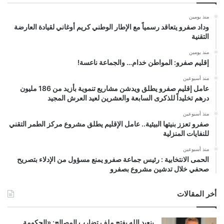
منذ يومين
وداد صفرو يتعاقد رسمياً مع الإطار الوطني كريم أوغاني لقيادة العارضة
التقنية
منذ يومين
إقليم صفرو: المواطن خدام… والجماعة ناعسة!
منذ أسبوعين
عامل إقليم صفرو يطلق ويدشن مشاريع تنموية بأزيد من 186 مليون
درهم تخليداً للذكرى السابعة والعشرين لعيد العرش المجيد
منذ أسبوعين
صفرو تعزز بنيتها البيئية.. عامل الإقليم يطلق مشروع مركز الطمر التقني
للنفايات المنزلية
منذ أسبوعين
الحمى الانتخابية : رئيس جماعة صفرو يمنع مسؤول من الإدلاء بتصريح
صحفي خلال تدشين مشروع بصفرو
أخر المقالات
بنعبد الله يفتح ملف تضارب المصالح: «الحكومة