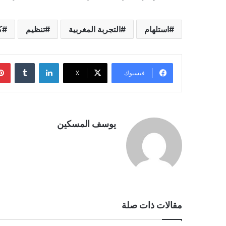
استلهام
التجربة المغربية
تنظيم
ك
لينكدإن
فيسبوك
‫X
يوسف المسكين
مقالات ذات صلة