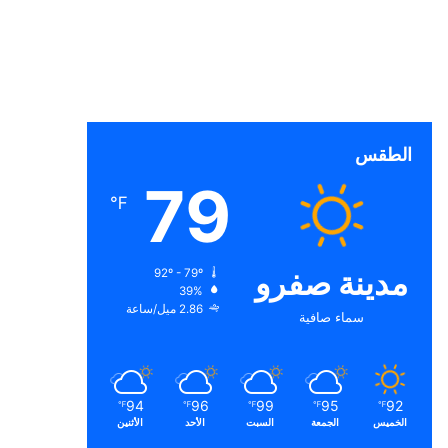
الطقس
79
℉
مدينة صفرو
92º - 79º
39%
2.86 ميل/ساعة
سماء صافية
94
96
99
95
92
℉
℉
℉
℉
℉
الخميس
الجمعة
السبت
الأحد
الأثنين