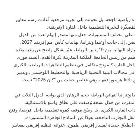
 أمم إفريقيا المغرب 2025 مجرد تظاهرة رياضية ناجحة، بل تحولت إلى تجربة مرجعية أعادت رسم معايير
دِّرة للخبرة التنظيمية داخل القارة الإفريقية.
، على مختلف المستويات، جعل منها مصدر إلهام لعدد من الدول
إلى جانب أوغندا وتنزانيا، نهائيات كأس أمم إفريقيا 2027.
الوفد الكيني الرسمي، الذي مثل الحكومة الكينية وحضر المباراة النهائية يوم 19 يناير بالرباط، عبّر بشكل واضح عن رغبة بلاده
يم من رئيس الجامعة الملكية المغربية لكرة القدم، السيد فوزي
 داخل القارة كنموذج متكامل في تنظيم التظاهرات الرياضية الكبرى.
في مجالات البنية التحتية الرياضية، والتخطيط اللوجستي، وتدبير
الأمن، والإيواء، والنقل، إضافة إلى الإعداد الشامل الذي سبق التظاهرة ورافقها، وهي عناصر جعلت من “كان 2025” نسخة
نزانيا لنهائي الرباط، حجم الرهان الذي يواجه الدول الثلاث في
داث القارية الكبرى، بل رسّخ موقعه كقوة تنظيمية داخل إفريقيا، وفتح
قل التجارب الناجحة، بعيدًا عن النماذج الجاهزة المستوردة.
 نقطة انطلاق جديدة لمسار إفريقي طموح، عنوانه: تنظيم إفريقي بمعايير