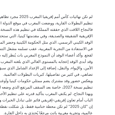
لم تكن نهائيات كأس
تنظيم البطولات القارية، ووضعت المغرب في موقع الدولة المُص
فالنجاح اللافت الذي حققته المملكة في تنظيم هذه النسخة
الإفريقية الشقيقة والصديقة، وفي مقدمتها كينيا، التي ستحتضن، 
في الاستفادة من التجربة المغربية، عقب تسلمه مشعل التنظ
لقجع. وأكد أعضاء الوفد أن النموذج المغربي بات يُنظر إليه
وقد أبدى الوفد إعجابه بالمستوى العالي الذي بلغته المغرب 
تضاهي، في كثير من تفاصيلها، كبريات البطولات العالمية.
ويعكس حضور وفد مشترك يضم ممثلي حكومات كينيا وأوغندا وت
تنظيم نسخة 2027، خاصة بعد السقف المرتفع الذي وضعه المغرب من خلال نسخة وُصفت على نطاق واسع بالاستثنائية.
وبهذا النجاح، لم يكتفِ المغرب بتأكيد قدرته على تنظيم الأح
الباب أمام تعاون إفريقي–إفريقي قائم على تبادل الخبرات ون
إن “كان 2025” لم تكن محطة ختامية فقط، بل شكلت
عالمية، وتجربة مغربية باتت مرجعًا يُحتذى به داخل القارة.