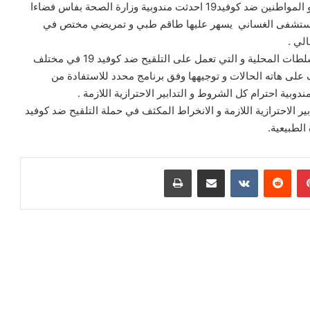
في اطار تجويد الخدمات سيما المرتبطة بتلقيح المواطنات و المواطنين ضد كوفيد19 احدثت مندوبية وزارة الصحة بفاس فضاءا
مستشفى الغساني يسهر عليها طاقم طبي و تمريضي مختص في
لي .
و الجدير بالذكر ان الفرق الطبية و التمريضية بتنسيق مع السلطات المحلية و التي تعمل على التلقيح ضد كوفيد 19 في مختلف
ى هاته الحالات و توجيهها وفق برنامج محدد للاستفادة من
بير الاحترازية اللازمة و الانخراط المكثف في حملة التلقيح ضد كوفيد
بينتيريست
مشاركة عبر البريد
طباعة