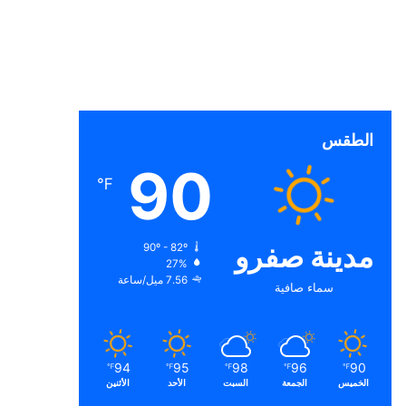
الطقس
90
℉
مدينة صفرو
90º - 82º
27%
7.56 ميل/ساعة
سماء صافية
94
95
98
96
90
℉
℉
℉
℉
℉
الخميس
الجمعة
السبت
الأحد
الأثنين