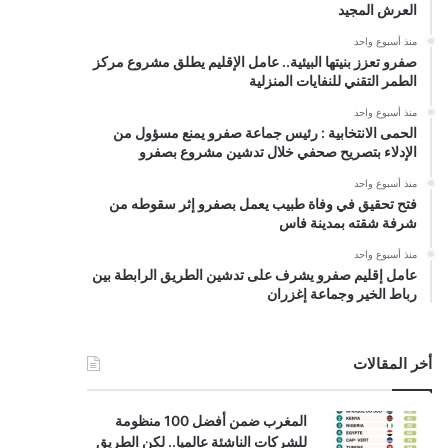
العرش المجيد
منذ أسبوع واحد
صفرو تعزز بنيتها البيئية.. عامل الإقليم يطلق مشروع مركز
الطمر التقني للنفايات المنزلية
منذ أسبوع واحد
الحمى الانتخابية : رئيس جماعة صفرو يمنع مسؤول من
الإدلاء بتصريح صحفي خلال تدشين مشروع بصفرو
منذ أسبوع واحد
فتح تحقيق في وفاة طبيب يعمل بصفرو إثر سقوطه من
شرفة شقته بمدينة فاس
منذ أسبوع واحد
عامل إقليم صفرو يشرف على تدشين الطريق الرابطة بين
رباط الخير وجماعة إغزران
أخر المقالات
المغرب ضمن أفضل 100 منظومة
للشركات الناشئة عالميا.. لكن الطريق