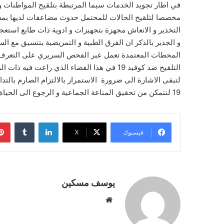
مخصصا لتلقيح الحالات للمحتمل حدوث مضاعفات لديها ب
التخذير و الانعاش مجهزة بتجهيزات و ادوية ذات طابع استعجا
المحطات المعتمدة تعمل عبر الفحص السريري على التعرف عل
التلقيح ضد كوفيد 19 في هذا الفضاء الذي راعت فيه ذات المندوبية احترام كل الشروط و التدابير الاحترازية اللازمة .
لتبقى الاشارة الى ضرورة الاستمرار بالالتزام الصارم بالتدا
19 لنتمكن من تحقيق المناعة الجماعية و الرجوع الى الحياة الطبيعية.
لينكدإن
فيسبوك
‫X
يوسف مسكين
موقع
الويب