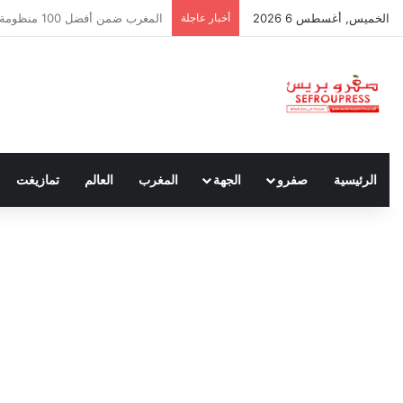
الخميس, أغسطس 6 2026
أخبار عاجلة
سبتة ومليلية… حين يتحدث أنصار ا
الرئيسية
صفرو
الجهة
المغرب
العالم
تمازيغت