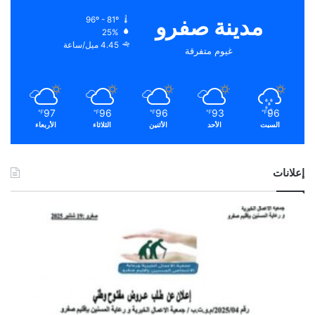
مدينة صفرو
96º - 81º
25%
4.45 ميل/ساعة
غيوم متفرقة
97
96
96
93
96
℉
℉
℉
℉
℉
السبت
الأحد
الأثنين
الثلاثاء
الأربعاء
إعلانات