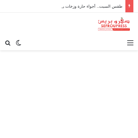
طقس السبت.. أجواء حارة وزخات رعدية ورياح قوية بعدد من مناطق المملكة
القائمة
بح
الوضع ا