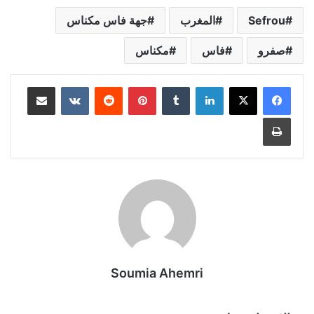
Sefrou
المغرب
جهة فاس مكناس
صفرو
فاس
مكناس
لينكدإن
بينتيريست
مشاركة عبر البريد
طباعة
Soumia Ahemri