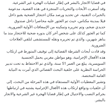
في قضايا الاتجار بالبشر في إطار عمليات الهجرة غير الشرعية.
وقد أسفرت الأبحاث والتحريات المنجزة في هذه القضية، مدعومة
بالخبرات التقنية، عن تحديد ورصد مكان احتجاز الضحية بقبو داخل
فيلا بمدينة مكناس، حيث تم العثور عليه محاصرا داخل صندوق
حديدي ضخم، وتم تحريره وتمكينه من الإسعافات الأولية الضرورية،
كما ثم العثور كذلك على شخص آخر كان بدوره ضحية للاحتجاز منذ ما
يناهز شهرين، والذي تم تحريره ونقله للمستشفى لتلقي العلاجات
الضرورية.
وقد قادت أبحاث الشرطة القضائية إلى توقيف المتورط في ارتكاب
هذه الأفعال الإجرامية، وهو مواطن مغربي يحمل الجنسية
السويسرية، يبلغ من العمر 51 سنة، والذي تم الاحتفاظ به تحت تدبير
الحراسة النظرية على خلفية البحث القضائي الذي أمرت به النيابة
العامة المختصة.
وتشير المعطيات الأولية المستقاة في هذه المرحلة من البحث، إلى
أن خلفيات ودوافع ارتكاب هذه الأفعال الإجرامية يشتبه في ارتباطها
بجرائم النصب والاحتيال في إطار قضايا الهجرة غير الشرعية والاتجار
بالبشر.