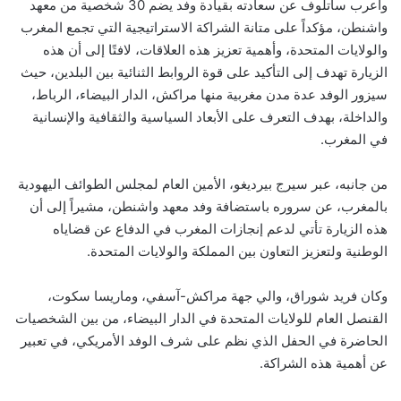
وأعرب ساتلوف عن سعادته بقيادة وفد يضم 30 شخصية من معهد
واشنطن، مؤكداً على متانة الشراكة الاستراتيجية التي تجمع المغرب
والولايات المتحدة، وأهمية تعزيز هذه العلاقات، لافتًا إلى أن هذه
الزيارة تهدف إلى التأكيد على قوة الروابط الثنائية بين البلدين، حيث
سيزور الوفد عدة مدن مغربية منها مراكش، الدار البيضاء، الرباط،
والداخلة، بهدف التعرف على الأبعاد السياسية والثقافية والإنسانية
في المغرب.
من جانبه، عبر سيرج بيرديغو، الأمين العام لمجلس الطوائف اليهودية
بالمغرب، عن سروره باستضافة وفد معهد واشنطن، مشيراً إلى أن
هذه الزيارة تأتي لدعم إنجازات المغرب في الدفاع عن قضاياه
الوطنية ولتعزيز التعاون بين المملكة والولايات المتحدة.
وكان فريد شوراق، والي جهة مراكش-آسفي، وماريسا سكوت،
القنصل العام للولايات المتحدة في الدار البيضاء، من بين الشخصيات
الحاضرة في الحفل الذي نظم على شرف الوفد الأمريكي، في تعبير
عن أهمية هذه الشراكة.