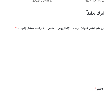
2025-09-15
2025-12-30
اترك تعليقاً
لن يتم نشر عنوان بريدك الإلكتروني.
الحقول الإلزامية مشار إليها بـ
*
ا
ل
ت
ع
ل
ي
ق
*
الاسم
*