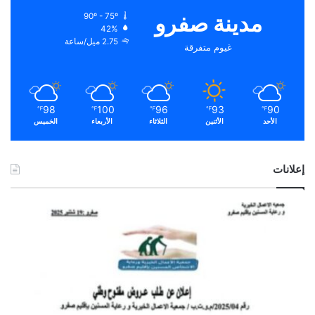
مدينة صفرو
90º - 75º
42%
2.75 ميل/ساعة
غيوم متفرقة
98
100
96
93
90
℉
℉
℉
℉
℉
الأحد
الأثنين
الثلاثاء
الأربعاء
الخميس
إعلانات