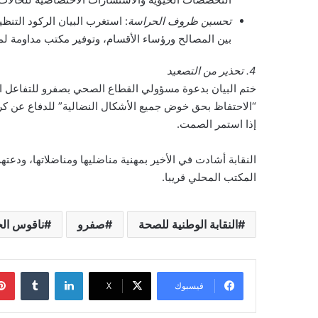
تحسين ظروف الحراسة
: استغرب البيان الركود التن
بين المصالح ورؤساء الأقسام، وتوفير مكتب مداومة لممث
4. تحذير من التصعيد
ختم البيان بدعوة مسؤولي القطاع الصحي بصفرو للتفاعل الج
“الاحتفاظ بحق خوض جميع الأشكال النضالية” للدفاع عن كرا
إذا استمر الصمت.
النقابة أشادت في الأخير بمهنية مناضليها ومناضلاتها، ودع
المكتب المحلي قريبا.
النقابة الوطنية للصحة
صفرو
ناقوس ال
لينكدإن
فيسبوك
‫X