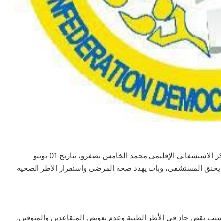
رفع المكتب النقابي للكونفدرالية الديمقراطية للشغل بالمركز الاستشفائي الإقليمي محمد الخامس بصفرو، بتاريخ 01 يونيو
يمي” يخنق المستشفى، وبات يهدد صحة المرضى واستقرار الأطر الصحية
بب نقص حاد في الأطر الطبية وعدم تعويض المتقاعدين والمتوفين.