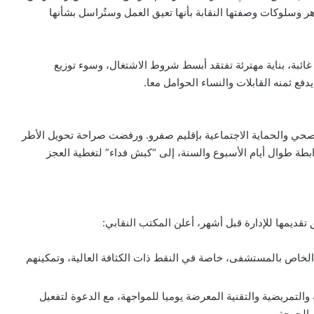
ر وسلوكات وصفتها النقابة بأنها تعيق العمل وستُراسل بشأنها
غائبة، بناية مهترئة تفتقد أبسط شروط الاشتغال، وسوء توزيع
فع ثمنه القابلات والنساء الحوامل معا.
صحي والحماية الاجتماعية بإقليم صفرو. ورفضت صراحة تحويل الأطر
بطة طوال أيام الأسبوع والسنة، إلى “كبش فداء” لتغطية العجز
تقديمها للإدارة قبل أشهر، أعلن المكتب النقابي:
الخاص بالمستشفى، خاصة في النقط ذات الكثافة العالية، وتمكينهم
والتمريضية والتقنية المعرضة يوميا للمواجهة، مع الدعوة لتفعيل
الحرجة.