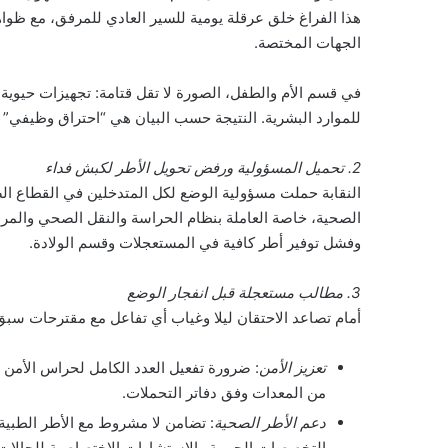
هذا الفراغ خلق عرقلة يومية للسير العادي للمرفق، مع ظواه
الجهات المختصة.
في قسم الأم والطفل، الصورة لا تقل قتامة: تجهيزات حيوية 
للموارد البشرية. النتيجة حسب البيان هي “احتراق وظيفي” يد
2. تحميل المسؤولية ورفض تحويل الأطر لكبش فداء
النقابة حملت مسؤولية الوضع لكل المتدخلين في القطاع ال
الصحية، خاصة العاملة بنظام الحراسة والنقل الصحي والمرا
وفشل توفير أطر كافية في المستعجلات وقسم الولادة.
3. مطالب مستعجلة قبل انفجار الوضع
أمام تصاعد الاحتقان ليلا وغياب أي تفاعل مع مقترحات سبق 
تعزيز الأمن
: ضرورة تفعيل العدد الكامل لحراس الأمن 
من المعدات وفق دفاتر التحملات.
دعم الأطر الصحية
: تضامن لا مشروط مع الأطر الطبية 
التخصصات الحيوية والاستشارات الاختصاصية للحالات 