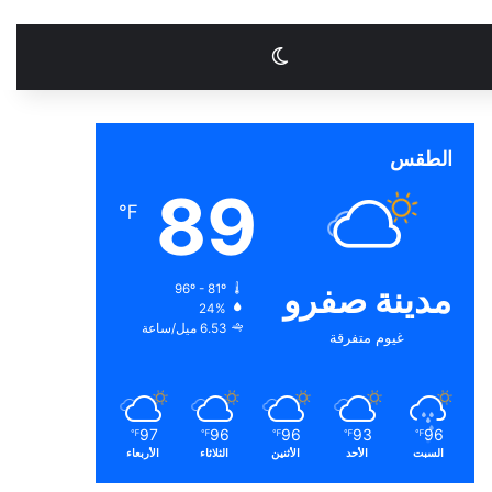
الوضع المظلم
الطقس
89
℉
مدينة صفرو
96º - 81º
24%
6.53 ميل/ساعة
غيوم متفرقة
97
96
96
93
96
℉
℉
℉
℉
℉
السبت
الأحد
الأثنين
الثلاثاء
الأربعاء