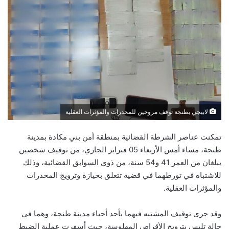
لابيجي بطنجة توقف مروجين للمخدرات والمؤثرات العقلية
تمكنت عناصر الشرطة القضائية بمنطقة أمن بني مكادة بمدينة
طنجة، مساء أمس الأربعاء 05 فبراير الجاري، من توقيف شخصين
يبلغان من العمر 41 و54 سنة، من ذوي السوابق القضائية، وذلك
للاشتباه في تورطهما في قضية تتعلق بحيازة وترويج المخدرات
والمؤثرات العقلية.
وقد جرى توقيف المشتبه فيهما بأحد أحياء مدينة طنجة، وهما في
حالة تلبس بترويج الأقراص المهلوسة، حيث أسفرت عملية الضبط