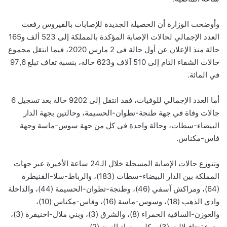
وأوضحت الوزارة أن الحصيلة الجديدة للإصابات بالفيروس رفعت
العدد الإجمالي لحالات الإصابة المؤكدة بالمملكة إلى 523 ألف و165
حالة منذ الإعلان عن أول حالة في 2 مارس 2020، فيما انتقل مجموع
حالات الشفاء التام إلى 510 آلاف و623 حالة، بنسبة تعاف تبلغ 97,6
في المائة.
أما العدد الإجمالي للوفيات، فقد انتقل إلى 9202 حالة بعد تسجيل 6
جالات وفاة في جهة طنجة-تطوان-الحسيمة، وحالتين بجهة الدار
البيضاء-سطات، وحالة واحدة في كل من جهة سوس-ماسة وجهة
فاس-مكناس.
وتتوزع حالات الإصابة المسجلة خلال الـ24 ساعة الأخيرة عبر جهات
المملكة بين الدار البيضاء-سطات (183)، والرباط-سلا-القنيطرة
(64)، ومراكش آسفي (46)، وطنجة-تطوان-الحسيمة (44)، والداخلة
وادي الذهب (18)، وسوس-ماسة (16)، وفاس-مكناس (10)،
والعوزن-الساقية الحمراء (8)، والشرق (3)، وبني ملال-اخنيفرة (3)،
ودرعة-تافيلالت (3)، وكلميم-واد النون (2).