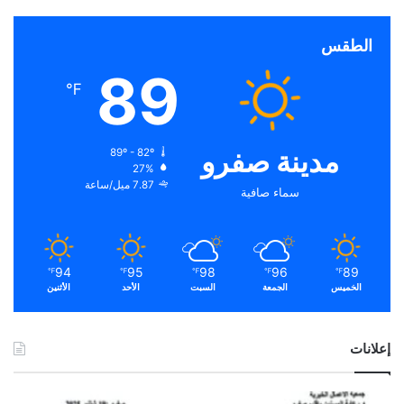
الطقس
89
℉
مدينة صفرو
89º - 82º
27%
7.87 ميل/ساعة
سماء صافية
94
95
98
96
89
℉
℉
℉
℉
℉
الخميس
الجمعة
السبت
الأحد
الأثنين
إعلانات