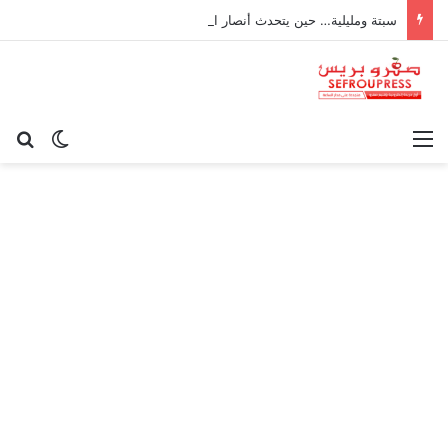
سبتة ومليلية… حين يتحدث أنصار الديمقراطية بلسان الاستعمار
القائمة
بح
الوضع ا