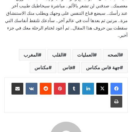
معصمك.. صدقني لن تشعر بالألم.. مباشرة سيخاطبك طبيب آخر
عند رأسك.. سيضع قناع التنفس على وجهك ويطلب منك الاستنشاق
مرة.. مرتين ثم بعدها أنت في عالم آخر.. سأدعك تلتقط أنفاسك التي
سقطت بين حروف هذا المقال.. ثم أعود لختام الرحلة معك في جزء
أخير..
الصحه
العمليات
القلب
المغرب
جهة فاس مكناس
فاس
مكناس
لينكدإن
بينتيريست
مشاركة عبر البريد
طباعة