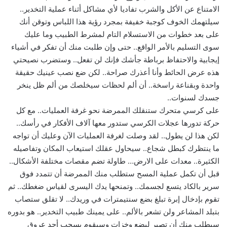
الامتناع عن الأكل والشرب تفاديا لأي مشاكل أثناء عملية التخدير..
سيلتهمك الخوف كوجبة خفيفة بمجرد رؤية هذا اللباس وتوقن أنك
على بعد خطوات من الاستسلام التام لمشرط الطبيب وما عليك
سوى التسليم بالأمر الواقع.. حتى وإن طلبت منك أن تفكر في أشياء
إيجابية والاحتفاظ برباطة جأشك فإنك لن تفعل.. وستضرب نصيحتي
هذه عرض الحائط وأنا أعذرك صراحة.. لكن ضع نصب عينيك حقيقة
واحدة وبقناعة راسخة.. أن ألم لحظات سيخلصك من ألم ظل ينخر
جسدك لسنوات..
على كرسي متحرك ستنقلك الممرضة نحو غرفة العمليات.. مع كل
حركة تدورها عجلات الكرسي ستدور معها آلاف الأفكار في رأسك..
لكن هذا لن يطول.. لقد وصلت لغرفة العمليات الآن وعليك أن تواجه
ما ينتظرك كبطل شجاع.. سيحاول عقلك استيعاب المكان وتفاصيله
الكثيرة.. معدات على الارض… طاولة تضم مقصات مختلفة الأشكال..
قبل أن تكمل عملية المسح ستطلب منك الممرضة أن تتمدد فوق
سرير بالكاد يتسع لجسمك.. وتمنحها يدك اليسرى لقياس ضغطك.. ثم
تقوم بإدخال إبرة تبلغ بضع سنتيمترات في وريدك.. لا تقلق ستصاب
بتبلد المشاعر ولن تشعر بالألم.. على يمينك طبيب التخدير.. هو بدوره
سيطلب منك أن تصبر لبضع وخزات وسيقوم بسحب أحد عروق