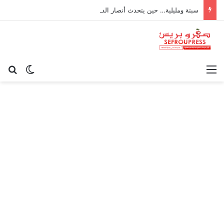
سبتة ومليلية… حين يتحدث أنصار الديمقراطية بلسان الاستعمار
القائمة
بح
الوضع ا