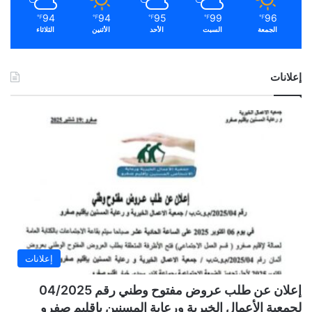
94
94
95
99
96
℉
℉
℉
℉
℉
الجمعة
السبت
الأحد
الأثنين
الثلاثاء
إعلانات
إعلانات
إعلان عن طلب عروض مفتوح وطني رقم 04/2025
لجمعية الأعمال الخيرية ورعاية المسنين بإقليم صفرو