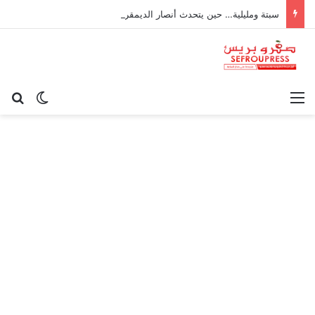
سبتة ومليلية… حين يتحدث أنصار الديمقراطية بلسان الاستعمار
القائمة
بح
الوضع ا