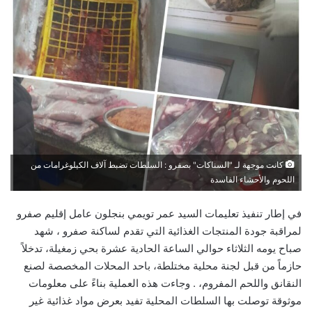
كانت موجهة لـ "السناكات" بصفرو : السلطات تضبط آلاف الكيلوغرامات من
اللحوم والأحشاء الفاسدة
في إطار تنفيذ تعليمات السيد عمر تويمي بنجلون عامل إقليم صفرو
لمراقبة جودة المنتجات الغذائية التي تقدم لساكنة صفرو ، شهد
صباح يومه الثلاثاء حوالي الساعة الحادية عشرة بحي زمغيلة، تدخلاً
حازماً من قبل لجنة محلية مختلطة، باحد المحلات المخصصة لصنع
النقانق واللحم المفروم، . وجاءت هذه العملية بناءً على معلومات
موثوقة توصلت بها السلطات المحلية تفيد بعرض مواد غذائية غير