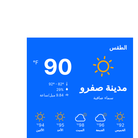
الطقس
90
℉
مدينة صفرو
92º - 82º
29%
9.84 ميل/ساعة
سماء صافية
94
95
98
96
92
℉
℉
℉
℉
℉
الخميس
الجمعة
السبت
الأحد
الأثنين