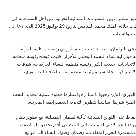
ق مشترك بين التنظيمات النسائية الحزبية، من اجل المساهمة في
ورش اصلاح القوانين الانتخابية. المبادرة جاءت استجابة لخطاب جلالة الملك محمد السادس بتاريخ 29 يوليوز 2025 الذي دعا الى
ساء والشباب.
ة في البرلمان، حيث قادت خديجة الزومي رئيسة منظمة المرأة
ة فيدرالية نساء التجمع الوطني للأحرار، قلوب فيطح رئيسة منظمة
لاتحاديات، خديجة الكور رئيسة منظمة النساء الحركيات، شرفات
لاشتراكية، نجاة سيمو رئيسة منظمة نساء الاتحاد الدستوري،
لكبرى، الذين رحبوا بالمبادرة باعتبارها خطوة عملية لتجديد النخب
اصبح شرطا اساسيا لتطوير التجربة الديمقراطية المغربية.
ظ على اللوائح النسائية كآلية لضمان التمثيلية، مع تطوير نظام
 رفع الحد الادنى للتمثيلية الى الثلث في أفق تحقيق المناصفة،
ستمرة لتعزيز الكفاءات، وضمان وصول النساء الى مواقع