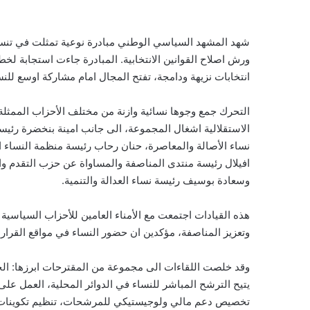
شهد المشهد السياسي الوطني مبادرة نوعية تمثلت في تنسي
انتخابات نزيهة ودامجة، تفتح المجال امام مشاركة اوسع للن
التحرك جمع وجوها نسائية وازنة من مختلف الأحزاب الممثل
الاستقلالية اشغال المجموعة، الى جانب امينة بنخضرة رئيس
نساء الأصالة والمعاصرة، حنان رحاب رئيسة منظمة النساء ا
افيلال رئيسة منتدى المناصفة والمساواة عن حزب التقدم وا
وسعادة بوسيف رئيسة نساء العدالة والتنمية.
هذه القيادات اجتمعت مع الأمناء العامين للأحزاب السياسية ا
وتعزيز المناصفة، مؤكدين ان حضور النساء في مواقع القرار 
وقد خلصت اللقاءات الى مجموعة من المقترحات ابرزها: الحفا
يتيح الترشح المباشر للنساء في الدوائر المحلية، العمل على
تخصيص دعم مالي ولوجيستيكي للمرشحات، تنظيم تكوينات م