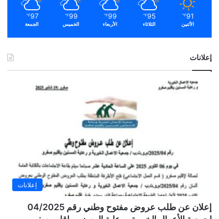
97
99
99
95
91
℉
℉
℉
℉
℉
الأثنين
الثلاثاء
الأربعاء
الخميس
الجمعة
إعلانات
إعلانات
إعلان عن طلب عروض مفتوح وطني رقم 04/2025