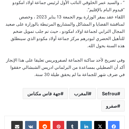
” ، والسيد عمر الخلوقي النائب الأول لرئيس جماعة اولاد امكودو
“قيدوم البام بالإقليم”.
اللقاء عقد بمقر الوزارة يوم الجمعة 13 يناير 2023 ، وخصص
لمناقشة القضايا و المشاكل والمشاريع المرتبطة بالوزارة على صعيد
المجال الترابي لجماعة اولاد امكودو ، حيث تم جلب تمويل ضخم
للتأهيل الحضري لبودرهم مركز جماعة أولاد مكودو الذي سينطلق
هذه السنة بحول الله.
وفي تصريح لأحد ساكنة الجماعة لصفروبريس تعليقا على هذا الإنجاز
أكد أن الصطيلي بمساعدة من البرلماني ادريس الشبشالي حققوا
في ضرف شهر للجماعة ما لم يحقق طيلة 30 سنة.
Sefrou
المغرب
جهة فاس مكناس
صفرو
لينكدإن
بينتيريست
مشاركة عبر البريد