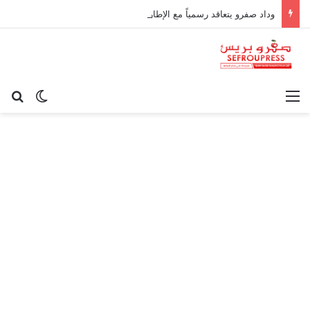
وداد صفرو يتعاقد رسمياً مع الإطار الوطني كريم أوغاني لقيادة العارضة التقنية
القائمة
بح
الوضع ا