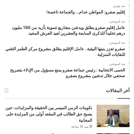
منذ يومين
إقليم صفرو: المواطن خدام… والجماعة ناعسة!
منذ أسبوعين
عامل إقليم صفرو يطلق ويدشن مشاريع تنموية بأزيد من 186 مليون
درهم تخليداً للذكرى السابعة والعشرين لعيد العرش المجيد
منذ أسبوعين
صفرو تعزز بنيتها البيئية.. عامل الإقليم يطلق مشروع مركز الطمر التقني
للنفايات المنزلية
منذ أسبوعين
الحمى الانتخابية : رئيس جماعة صفرو يمنع مسؤول من الإدلاء بتصريح
صحفي خلال تدشين مشروع بصفرو
أخر المقالات
تكوينات الزمن الميسر بين الحقيقة والمزايدات: حين
يصبح حق الطالب في المقعد أولى من المزايدة على
المجانية
منذ 16 ساعة