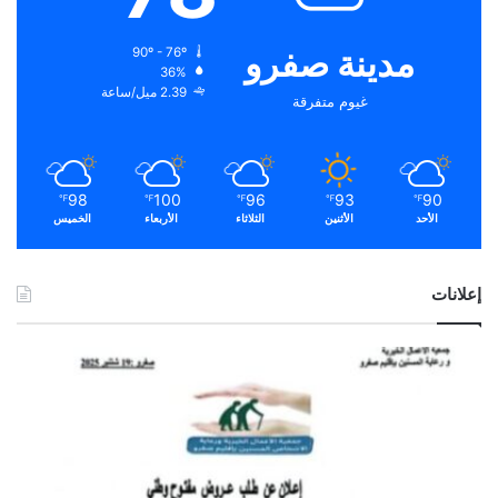
مدينة صفرو
90º - 76º
36%
2.39 ميل/ساعة
غيوم متفرقة
98
100
96
93
90
℉
℉
℉
℉
℉
الأحد
الأثنين
الثلاثاء
الأربعاء
الخميس
إعلانات