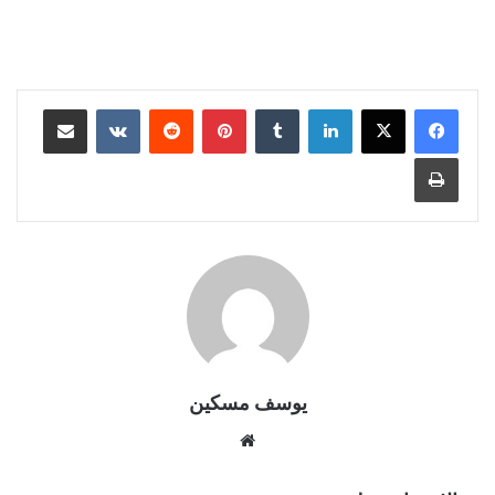
لينكدإن
بينتيريست
مشاركة عبر البريد
طباعة
يوسف مسكين
موقع
الويب