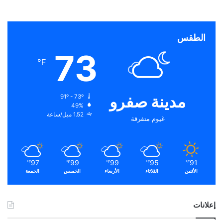
الطقس
73
℉
مدينة صفرو
91º - 73º
49%
1.52 ميل/ساعة
غيوم متفرقة
97
99
99
95
91
℉
℉
℉
℉
℉
الأثنين
الثلاثاء
الأربعاء
الخميس
الجمعة
إعلانات