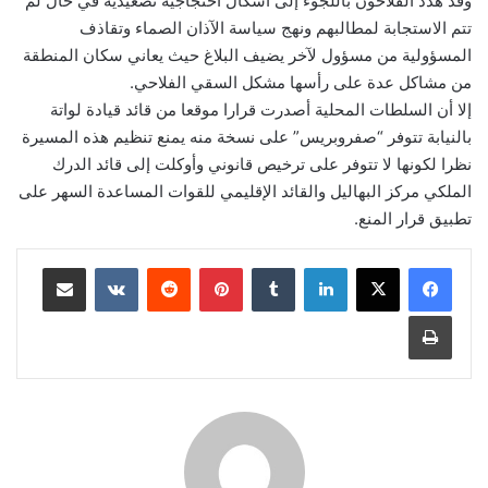
وقد هدّدّ الفلاحون باللجوء إلى أشكال احتجاجية تصعيدية في حال لم
تتم الاستجابة لمطالبهم ونهج سياسة الآذان الصماء وتقاذف
المسؤولية من مسؤول لآخر يضيف البلاغ حيث يعاني سكان المنطقة
من مشاكل عدة على رأسها مشكل السقي الفلاحي.
إلا أن السلطات المحلية أصدرت قرارا موقعا من قائد قيادة لواتة
بالنيابة تتوفر “صفروبريس” على نسخة منه يمنع تنظيم هذه المسيرة
نظرا لكونها لا تتوفر على ترخيص قانوني وأوكلت إلى قائد الدرك
الملكي مركز البهاليل والقائد الإقليمي للقوات المساعدة السهر على
تطبيق قرار المنع.
لينكدإن
بينتيريست
مشاركة عبر البريد
طباعة