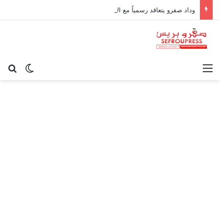
وداد صفرو يتعاقد رسمياً مع الإطار الوطني كريم أوغاني لقيادة العارضة التقنية
القائمة
بح
الوضع ا