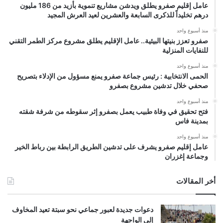
عامل إقليم صفرو يطلق ويدشن مشاريع تنموية بأزيد من 186 مليون
درهم تخليداً للذكرى السابعة والعشرين لعيد العرش المجيد
منذ أسبوع واحد
صفرو تعزز بنيتها البيئية.. عامل الإقليم يطلق مشروع مركز الطمر التقني
للنفايات المنزلية
منذ أسبوع واحد
الحمى الانتخابية : رئيس جماعة صفرو يمنع مسؤول من الإدلاء بتصريح
صحفي خلال تدشين مشروع بصفرو
منذ أسبوع واحد
فتح تحقيق في وفاة طبيب يعمل بصفرو إثر سقوطه من شرفة شقته
بمدينة فاس
منذ أسبوع واحد
عامل إقليم صفرو يشرف على تدشين الطريق الرابطة بين رباط الخير
وجماعة إغزران
أخر المقالات
دعوات جديدة لعبور جماعي نحو سبتة تعيد المخاوف
إلى الواجهة