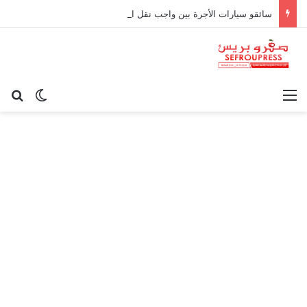
سائقو سيارات الأجرة بين واجب نقل الركاب وحدود المسؤولية القانونية
القائمة
بح
الوضع ا