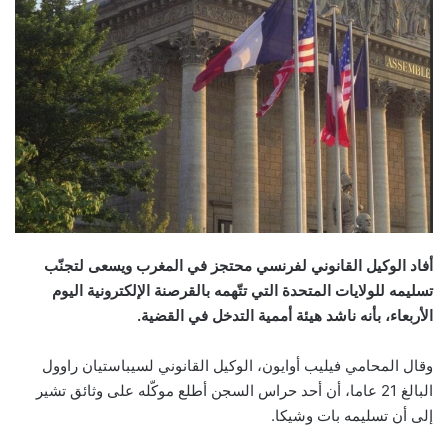
أفاد الوكيل القانوني لفرنسي محتجز في المغرب ويسعى لتجنّب
تسليمه للولايات المتحدة التي تتّهمه بالقرصنة الإلكترونية اليوم
الأربعاء، بأنه ناشد هيئة أممية التدخل في القضية.
وقال المحامي فيليب أوايون، الوكيل القانوني لسيباستيان راوول
البالغ 21 عاما، أن أحد حراس السجن أطلع موكّله على وثائق تشير
إلى أن تسليمه بات وشيكا.