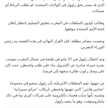
الذي قد يصدر بحق راوول في الولايات المتحدة، لم تطلب الرباط أي
ضمانات.
وطالب أوايون السلطات في المغرب بتعليق التسليم بانتظار إعلان
لجنة الأمم المتحدة موقفها.
وبحسب مصادر مطلعة، فإن القرار النهائي في هذه القضية بيد رئيس
الوزراء المغربي.
وتم اعتقال راوول في 31 مايو في طنجة في شمال المغرب بموجب
نشرة حمراء صادرة عن الإنتربول بناء على طلب واشنطن، حيث كان
على وشك ركوب طائرة متجهة إلى فرنسا.
من جهتها، تفيد السلطات الأمريكية بأن راوول منضو في مجموعة
“شايني هانترز” التي تتهمها واشنطن بارتكاب “جرائم سيبرانية”
وتشتبه بأنها شنّت هجمات إلكترونية على شركات كبرى بما في ذلك
مايكروسوفت، وهو ما ينفيه راوول.