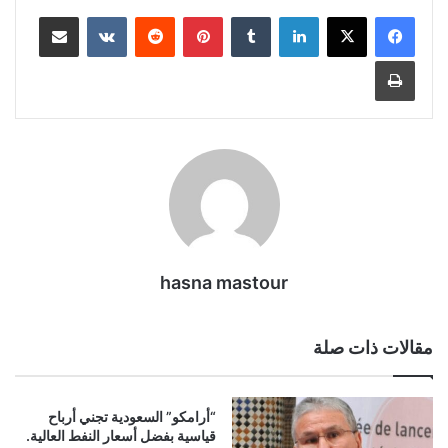
لينكدإن
بينتيريست
مشاركة عبر البريد
طباعة
hasna mastour
مقالات ذات صلة
“أرامكو” السعودية تجني أرباح
قياسية بفضل أسعار النفط العالية.