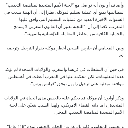
وأضاف أوايون أنه تواصل مع “لجنة الأمم المتحدة لمناهضة التعذيب”
لمطالبتها بمنع أي عملية تسليم لموكله، نظرا إلى أن الهيئة منعت في
السنوات الأخيرة العديد من عمليات التسليم التي وافق عليها
المغرب، لافتا إلى أن “اللجنة تعتبر أن القانون المغربي لا يسمح
بالحماية الكافية من مخاطر المعاملة اللاإنسانية والمهينة”.
وبين المحامي أن حارس السجن أخطر موكله بقرار الترحيل وترجمه
له.
في حين أن السلطات في فرنسا والمغرب والولايات المتحدة لم تؤكد
هذه المعلومات، لكن محكمة عليا في المغرب أعطت في أغسطس
موافقة مبدئية على ترحيل راوول، وفق “فرانس برس”.
وذكر أوايون أن موكله قد يحكم عليه بالحبس مدى الحياة في الولايات
المتحدة إذا ما دانه القضاء الأمريكي، ولهذا السبب يتعيّن على لجنة
الأمم المتحدة لمناهضة التعذيب التدخل.
و بحسب المحامي، فإنه بالرغم من الحكم بالحبس لمدة “116 عاما”