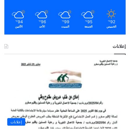
94
96
99
95
92
℉
℉
℉
℉
℉
الخميس
الجمعة
السبت
الأحد
الأثنين
إعلانات
إعلانات