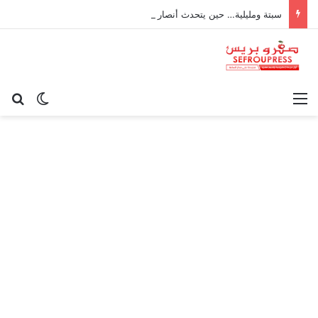
سبتة ومليلية… حين يتحدث أنصار الديمقراطية بلسان الاستعمار
القائمة
بح
الوضع ا