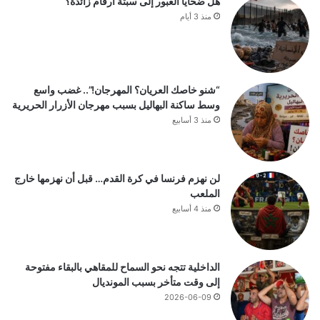
هل ضحايا العبور إلى سبتة أرقام زائدة؟
منذ 3 أيام
“شنو خاصك العريان؟ المهرجان!”.. غضب واسع
وسط ساكنة البهاليل بسبب مهرجان الأزرار الحريرية
منذ 3 أسابيع
لن نهزم فرنسا في كرة القدم… قبل أن نهزمها خارج
الملعب
منذ 4 أسابيع
الداخلية تتجه نحو السماح للمقاهي بالبقاء مفتوحة
إلى وقت متأخر بسبب المونديال
2026-06-09