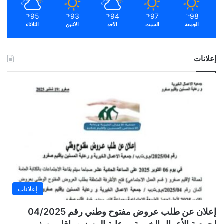
95
93
94
97
98
℉
℉
℉
℉
℉
الجمعة
السبت
الأحد
الأثنين
الثلاثاء
إعلانات
إعلانات
إعلان عن طلب عروض مفتوح وطني رقم 04/2025