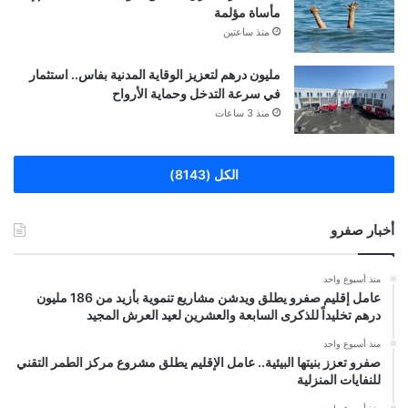
مأساة مؤلمة
منذ ساعتين
مليون درهم لتعزيز الوقاية المدنية بفاس.. استثمار
في سرعة التدخل وحماية الأرواح
منذ 3 ساعات
الكل (8143)
أخبار صفرو
منذ أسبوع واحد
عامل إقليم صفرو يطلق ويدشن مشاريع تنموية بأزيد من 186 مليون
درهم تخليداً للذكرى السابعة والعشرين لعيد العرش المجيد
منذ أسبوع واحد
صفرو تعزز بنيتها البيئية.. عامل الإقليم يطلق مشروع مركز الطمر التقني
للنفايات المنزلية
منذ أسبوع واحد