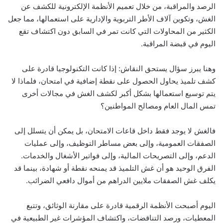
الرصد والمراقبة، من خلال تعميم الأنظمة الإلكترونية للكشف عن
الغش، وتكوين آلاف الأطر التربوية والإدارية على استعمالها، مما جعل
الكثير من المحاولات التي كانت تمر في السابق دون اكتشاف تقع
اليوم في قبضة المراقبة.
وهنا يبرز سؤال يستحق النقاش: إذا كانت التكنولوجيا قادرة على
كشف تلميذ يحاول الحصول على نقطة إضافية في امتحان، فلماذا لا
يتم توسيع استعمالها بشكل أكبر لكشف الغش في مجالات أخرى
تمس المال العام ومصالح المواطنين؟
فالغش لا يوجد فقط داخل قاعات الامتحان، بل يمكن أن يتسلل إلى
الصفقات العمومية، وإلى بعض مساطر التوظيف، وإلى عمليات
الدعم، وإلى التصريحات المالية، وإلى فواتير الأشغال والخدمات.
الفرق الوحيد هو أن غش التلميذ قد يمنحه نقطة أو شهادة، بينما قد
يكلف غش الصفقات ملايين الدراهم من أموال دافعي الضرائب.
اليوم أصبحت الأنظمة الرقمية قادرة على مقارنة الوثائق، وتتبع
المعطيات، ورصد التناقضات، واكتشاف المؤشرات غير الطبيعية في