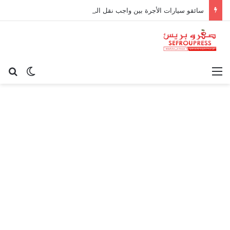
سائقو سيارات الأجرة بين واجب نقل الركاب وحدود المسؤولية القانونية
القائمة
بح
الوضع ا