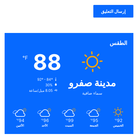
الطقس
88
℉
مدينة صفرو
92º - 84º
30%
8.05 ميل/ساعة
سماء صافية
94
96
99
95
92
℉
℉
℉
℉
℉
الخميس
الجمعة
السبت
الأحد
الأثنين