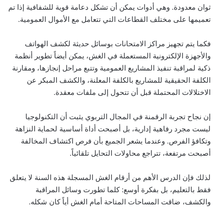
ثوان معدودة. وهي أدوات يمكن أن تشكل دعامة قوية للشفافية إذا تم
تعميمها على مختلف القطاعات التي تتعامل مع الأموال العمومية.
فكما يتم تجهيز مراكز الامتحانات بوسائل حديثة لكشف الهواتف
والأجهزة الإلكترونية المستعملة في الغش، يمكن أيضاً تطوير أنظمة
ذكية لمراقبة تنفيذ المشاريع العمومية وتتبع مراحل إنجازها، ومقارنة
الكلفة الحقيقية للمشاريع بالكلفة المعلنة، والكشف المبكر عن
الاختلالات المحتملة قبل أن تتحول إلى ملفات معقدة.
إن نجاح تجربة الرقمنة في المجال التربوي يثبت أن التكنولوجيا
ليست مجرد رفاهية إدارية، بل أصبحت أداة أساسية لحماية النزاهة
وتكافؤ الفرص. وعندما يشعر الجميع بأن فرص اكتشاف المخالفة
أصبحت مرتفعة، تتراجع محاولات التحايل تلقائياً.
لذلك فإن الدرس الأهم من أرقام الغش المسجلة هذه السنة لا يتعلق
فقط بالتعليم، بل بفكرة أوسع: كلما تطورت وسائل المراقبة
والكشف، ضاقت المساحات المتاحة أمام الغش أياً كان شكله.