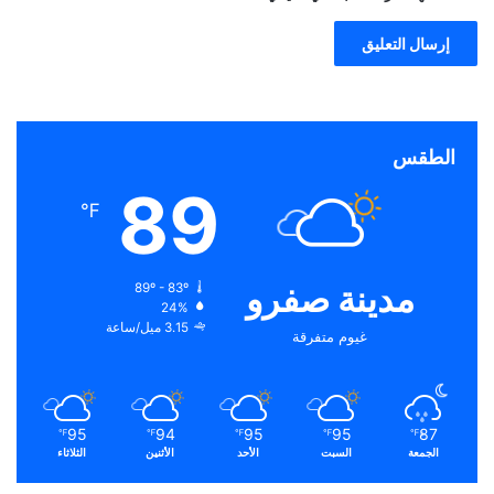
الطقس
89
℉
مدينة صفرو
89º - 83º
24%
3.15 ميل/ساعة
غيوم متفرقة
95
94
95
95
87
℉
℉
℉
℉
℉
الجمعة
السبت
الأحد
الأثنين
الثلاثاء