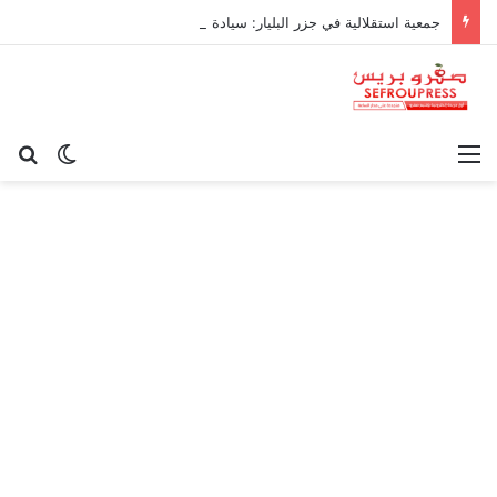
جمعية استقلالية في جزر البليار: سيادة المغرب على سبتة ومليلية “مسألة وقت”
القائمة
بح
الوضع ا