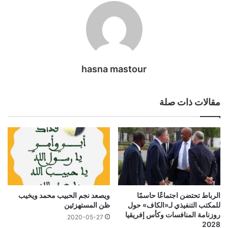
hasna mastour
مقالات ذات صلة
الرباط تحتضن اجتماعًا حاسمًا
ويصعد نجم الحبيب محمد ويخيب
للمكتب التنفيذي لـ«الكاف» حول
ظن المستهزئين
روزنامة المنافسات وكأس إفريقيا
2020-05-27
2028