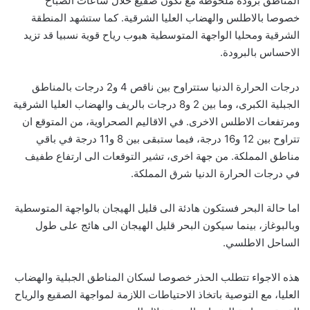
المناطق برودة ملحوظة مع تكون صقيع خلال ساعات الصباح
خصوصا بالاطلس والهضاب العليا الشرقية. كما ستشهد المنطقة
الشرقية ومحليا الواجهة المتوسطية هبوب رياح قوية نسبيا قد تزيد
الاحساس بالبرودة.
درجات الحرارة الدنيا ستتراوح بين ناقص 4 و2 درجات بالمناطق
الجبلية الكبرى، وما بين 2 و8 درجات بالريف والهضاب العليا الشرقية
ومرتفعات الاطلس الاخرى. في الاقاليم الصحراوية، من المتوقع ان
تتراوح بين 12 و16 درجة، فيما ستبقى بين 8 و11 درجة في باقي
مناطق المملكة. من جهة اخرى، تشير التوقعات الى ارتفاع طفيف
في درجات الحرارة الدنيا شرق المملكة.
اما حالة البحر فستكون هادئة الى قليل الهيجان بالواجهة المتوسطية
وبالبوغاز، بينما سيكون البحر قليل الهيجان الى هائج على طول
الساحل الاطلسي.
هذه الاجواء تتطلب الحذر خصوصا لسكان المناطق الجبلية والهضاب
العليا، مع التوصية باتخاذ الاحتياطات اللازمة لمواجهة الصقيع والرياح