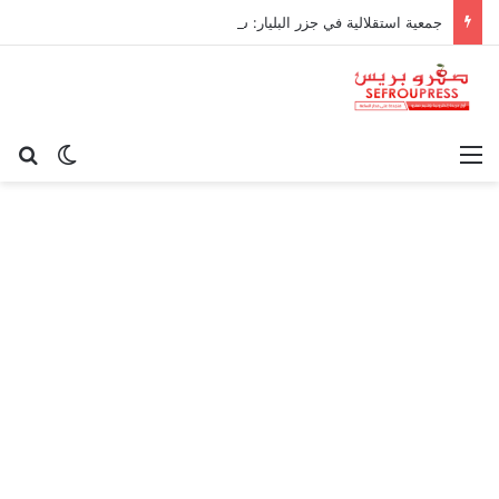
جمعية استقلالية في جزر البليار: سيادة المغرب على سبتة ومليلية “مسألة وقت”
القائمة
بح
الوضع ا