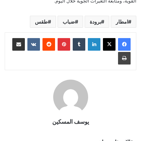
القوية، ومتابعة التغيرات الجوية خلال اليوم.
امطار
برودة
ضباب
طقس
لينكدإن
بينتيريست
مشاركة عبر البريد
طباعة
يوسف المسكين