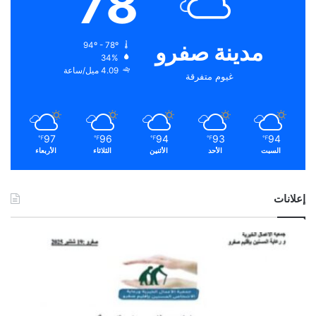
78
مدينة صفرو
94º - 78º
34%
4.09 ميل/ساعة
غيوم متفرقة
97
96
94
93
94
℉
℉
℉
℉
℉
السبت
الأحد
الأثنين
الثلاثاء
الأربعاء
إعلانات