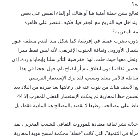
بة؟
عالج بشن حملة أمنية هنا أو هناك، أو إلقاء القبض على بعض
يتداخل فيه التاريخ مع الجغرافيا. فكيف ننتصر على ظاهرة
مة المغربية؟
ذوره تضرب عميقا في إفريقيا، كما شكل منذ القدم منطقة عبور
 الشمال الأوروبي وثقافة الجنوب الإفريقي، لأنه ليس فقط ممرا
 وتحل معها حيث حلت، لهذا ففرضية التأثر سلبا وإيجابا واردة. إذن
ين ثقافتنا دون انغلاق تام أو انفتاح تام، فهل نجحنا في هذا
ساطة فالأمر معقد ونسبي، لقد ترك الإستعمار الفرنسي
مع الأسف هناك من ينوب عنه في رعايتها بعد طرده من البلاد بعد
مقاومة شرسة ضحت بالروح من أجل استقلال المغرب، لحسن حظ المغاربة لم يمكث الإستعمار الفعلي للمغرب إلا 44
اظ على مصالحه، وطبعا لا نقصد بالمصالح هنا المادية فقط، بل
 خلاله نشر ثقافة مضادة للموروث الثقافي للشعب المغربي، لقد
لمرأة في التنمية”، التي كانت “خطة” محكمة لمسخ هوية المغاربة