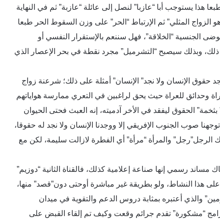
عا هذا يستوجب أبا “عازبا” لنصل إلى عائلة “عازبة” ثم في النهاية
لزواج المثلي” ثم الإرتباط “الحر” على وزن السقوط الحر طبعا
وضى الجنسية “الخلاقة”، فهل سننعم بالإستقرار النفسي أو
عد ذلك، وبذلك سيصبح “التشرميل” مجرد نقطة في بحر الإعصار الذي
 حقوق الإنسان ولا نجد” الإنسان” أمثلة على ذلك؛ شرعنة زواج
راة وحدائق للعراة حيث يحق لراغبين في التعري ممارسة هواياتهم
ثخمة” الحقوق ليفقد في الأخر آدميته، إنه العبث فحتى الحيوان
وجهنا صوب الجنوب الإفريقي إلا ووجدنا الإنسان ولا نجد له حقوقا،
ناك الرجل”رجل” والمرأة “مرأة” أي الفطرة لازالت سليمة، لكن مع
مساند رسمي إنها صناعة إعلامية كذلك، فالقناة الثانية “دوزيم”
 على هذا النشاط، ولو بطريقة غير مباشرة أوحتى دون”قصد” منها،
ين” والذي أعتبره بمثابة دروس الدعم والتقوية في ميدان
لبرامج “مشكورة” تقدم جرائم وقعت وكيف تم إلقاء القبض على