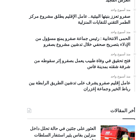
منذ أسبوع واحد
صفرو تعزز بنيتها البيئية.. عامل الإقليم يطلق مشروع مركز
الطمر التقني للنفايات المنزلية
منذ أسبوع واحد
الحمى الانتخابية : رئيس جماعة صفرو يمنع مسؤول من
الإدلاء بتصريح صحفي خلال تدشين مشروع بصفرو
منذ أسبوع واحد
فتح تحقيق في وفاة طبيب يعمل بصفرو إثر سقوطه من
شرفة شقته بمدينة فاس
منذ أسبوع واحد
عامل إقليم صفرو يشرف على تدشين الطريق الرابطة بين
رباط الخير وجماعة إغزران
أخر المقالات
العثور على جثتين في حالة تحلل داخل
منزلين بفاس يثير استنفار السلطات