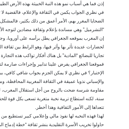
إذن فما هي أسباب نمو هذه النبة الخبيثة بهذه الأرض الطي
في نظري الجواب يكمن في الثقافة والإعلام، فالقضية لا ت
الضحايا المغرر بهم، الأمر أعمق من ذلك بكثير، فالمشكل 
“التشرميل” وهي مساندة بإعلام وثقافة مضادين لتوجه الأ
إن المغرب بموقعه الجغرافي يطل برأسه على أوروبا، وج
لحضارات عديدة تأثر بها وأثر فيها، وهو الرابط بين ثقافة
تجاريا للبضائع “المادية” بل هناك أفكار تواكب هذه التجارة
فموقعنا الجغرافي يفرض علينا تدابير وإجراءات صارمة لتحص
الإختبار؟ في نظري لا يمكن الجزم بجواب شافي كافي، بب
والإسباني نذوبا عميقة في الثقافة المغربية المحافظة، و
سنة، لكنه استطاع تربية نخبة متغربة تسعى بكل قوة للحف
تتعداها إلى الأمور الثقافية وهذا أخطر.
لهذا فهذه النخبه لها نفوذ مالي وإعلامي كبير تستطيع من
حاولوا تخريب الأسرة التقليدية بنشر ثقافة “خطة إدماج ا