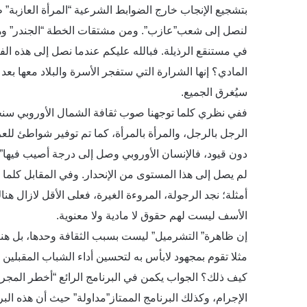
بتشجيع الإنجاب خارج الضوابط الشرعية “المرأة العازبة” طب
لنصل إلى شعب”عازب”. ومن مشتقات الخطة “الجندر” وهو ا
في مستنقع الرذيلة. فبالله عليكم عندما نصل إلى هذه الف
المادي؟ إنها الشرارة التي ستفجر الأسرة والبلاد معها ب
سيُغرق الجميع.
ففي نظري كلما توجهنا صوب ثقافة الشمال الأوروبي سنجد
الرجل بالرجل، والمرأة بالمرأة، كما تم توفير شواطئ للع
دون قيود، فالإنسان الأوروبي وصل إلى درجة أصيب فيها” ب
لم يصل إلى هذا المستوى من الإنحدار. وفي المقابل كلما ت
أمثلة؛ نجد الرجولة، المروءة الغيرة، فعلى الأقل لازال ه
الأسف ليست لهم حقوق لا مادية ولا معنوية.
إن ظاهرة” التشرميل” ليست بسبب الثقافة وحدها، بل هناك 
مثلا تقوم بمجهود لابأس به لتحسين أداء الشباب المقبلين
كيف ذلك؟ الجواب يكمن في البرنامج الرائع “أخطر المجرم
الإجرام، وكذلك البرنامج الممتاز”مداولة” حيث أن هذه ا