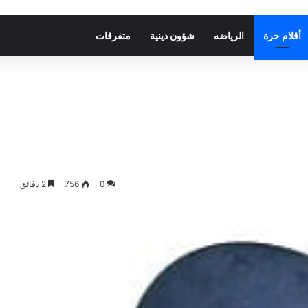
أقلام حرة
الرياضه
شؤون دينية
متفرقات
0
756
2 دقائق