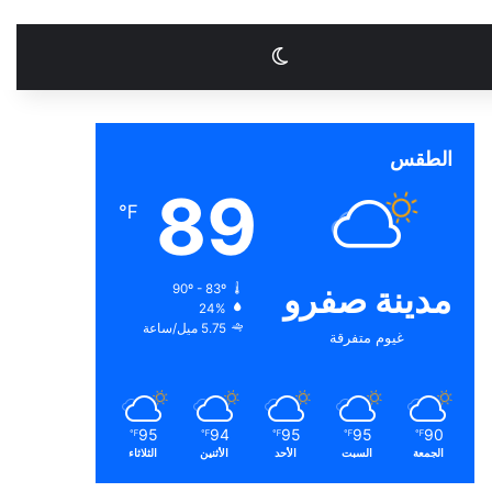
الوضع المظلم
الطقس
89
℉
مدينة صفرو
90º - 83º
24%
5.75 ميل/ساعة
غيوم متفرقة
95
94
95
95
90
℉
℉
℉
℉
℉
الجمعة
السبت
الأحد
الأثنين
الثلاثاء