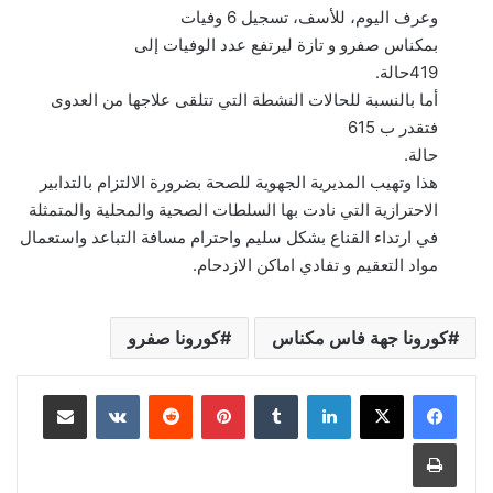
وعرف اليوم، للأسف، تسجيل 6 وفيات
بمكناس صفرو و تازة ليرتفع عدد الوفيات إلى
419حالة.
أما بالنسبة للحالات النشطة التي تتلقى علاجها من العدوى
فتقدر ب 615
حالة.
هذا وتهيب المديرية الجهوية للصحة بضرورة الالتزام بالتدابير
الاحترازية التي نادت بها السلطات الصحية والمحلية والمتمثلة
في ارتداء القناع بشكل سليم واحترام مسافة التباعد واستعمال
مواد التعقيم و تفادي اماكن الازدحام.
كورونا جهة فاس مكناس
كورونا صفرو
لينكدإن
بينتيريست
مشاركة عبر البريد
طباعة