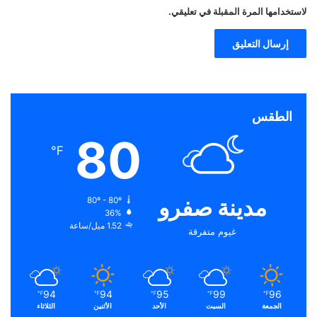
لاستخدامها المرة المقبلة في تعليقي.
الطقس
80
℉
مدينة صفرو
80º - 80º
36%
1.52 ميل/ساعة
غيوم متفرقة
94
94
95
99
96
℉
℉
℉
℉
℉
الجمعة
السبت
الأحد
الأثنين
الثلاثاء